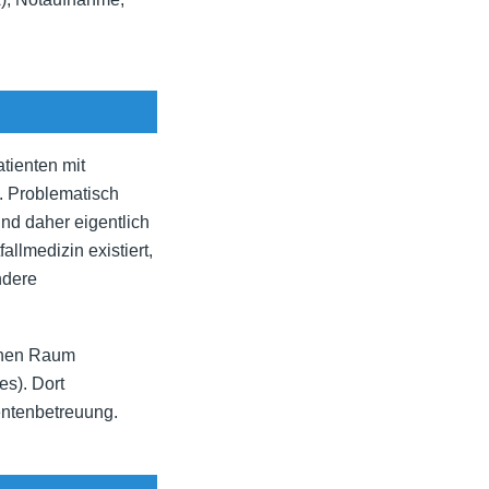
tienten mit
. Problematisch
und daher eigentlich
llmedizin existiert,
ndere
schen Raum
s). Dort
ientenbetreuung.