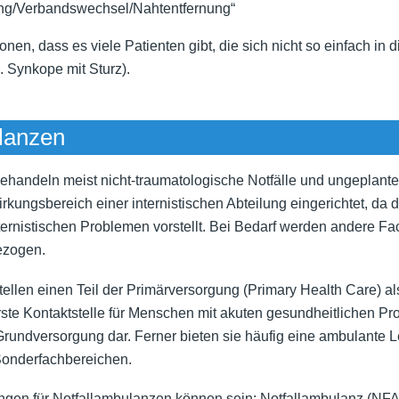
ung/Verbandswechsel/Nahtentfernung“
tonen, dass es viele Patienten gibt, die sich nicht so einfach in
B. Synkope mit Sturz).
lanzen
ehandeln meist nicht-traumatologische Notfälle und ungeplante
rkungsbereich einer internistischen Abteilung eingerichtet, da d
nternistischen Problemen vorstellt. Bei Bedarf werden andere F
ezogen.
ellen einen Teil der Primärversorgung (Primary Health Care) a
rste Kontaktstelle für Menschen mit akuten gesundheitlichen P
rundversorgung dar. Ferner bieten sie häufig eine ambulante 
Sonderfachbereichen.
gen für Notfallambulanzen können sein: Notfallambulanz (NFA