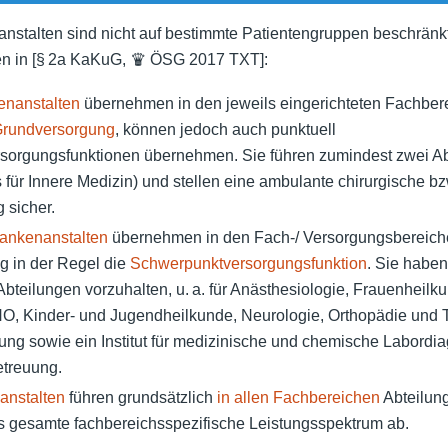
nstalten sind nicht auf bestimmte Patientengruppen beschrän
n in [§ 2a KaKuG,
♛ ÖSG 2017 TXT
]:
enanstalten
übernehmen in den jeweils eingerichteten Fachbere
Grundversorgung
, können jedoch auch punktuell
orgungsfunktionen übernehmen. Sie führen zumindest zwei Ab
 für Innere Medizin) und stellen eine ambulante chirurgische bz
 sicher.
ankenanstalten
übernehmen in den Fach-/ Versorgungsbereich
 in der Regel die
Schwerpunktversorgungsfunktion
. Sie habe
bteilungen vorzuhalten, u. a. für Anästhesiologie, Frauenheilk
NO, Kinder- und Jugendheilkunde, Neurologie, Orthopädie und 
ng sowie ein Institut für medizinische und chemische Labordiag
etreuung.
anstalten
führen grundsätzlich
in allen Fachbereichen
Abteilun
as gesamte fachbereichsspezifische Leistungsspektrum ab.