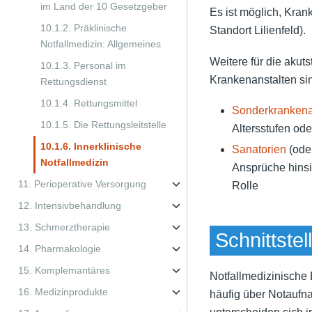
im Land der 10 Gesetzgeber
Es ist möglich, Kran
10.1.2. Präklinische
Standort Lilienfeld).
Notfallmedizin: Allgemeines
Weitere für die akut
10.1.3. Personal im
Krankenanstalten si
Rettungsdienst
10.1.4. Rettungsmittel
Sonderkrankena
10.1.5. Die Rettungsleitstelle
Altersstufen od
10.1.6. Innerklinische
Sanatorien
(oder
Notfallmedizin
Ansprüche hinsi
11. Perioperative Versorgung
Rolle
12. Intensivbehandlung
13. Schmerztherapie
Schnittste
14. Pharmakologie
15. Komplemantäres
Notfallmedizinische 
16. Medizinprodukte
häufig über Notaufn