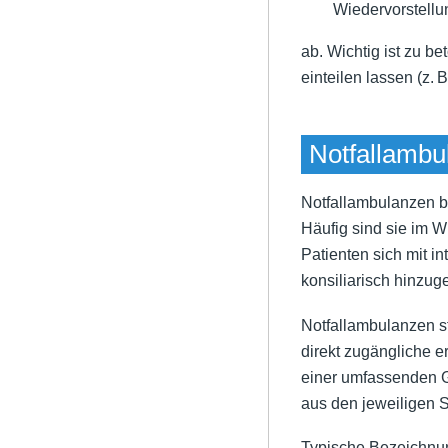
Wiedervorstell
ab. Wichtig ist zu be
einteilen lassen (z. 
Notfallambu
Notfallambulanzen b
Häufig sind sie im Wi
Patienten sich mit i
konsiliarisch hinzug
Notfallambulanzen st
direkt zugängliche e
einer umfassenden G
aus den jeweiligen 
Typische Bezeichnun