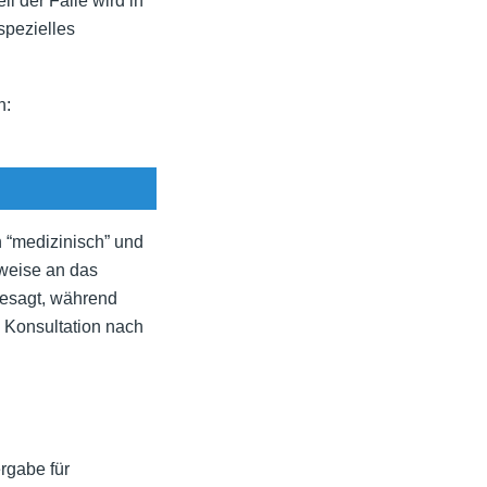
il der Fälle wird in
spezielles
n:
n “medizinisch” und
sweise an das
gesagt, während
e Konsultation nach
rgabe für