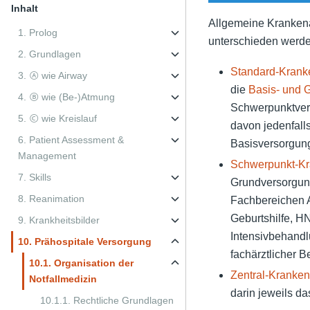
Inhalt
Allgemeine Krankena
1. Prolog
unterschieden werde
2. Grundlagen
Standard-Krank
3. Ⓐ wie Airway
die
Basis- und 
4. Ⓑ wie (Be-)Atmung
Schwerpunktvers
5. Ⓒ wie Kreislauf
davon jedenfalls
6. Patient Assessment &
Basisversorgung
Management
Schwerpunkt-Kr
7. Skills
Grundversorgung
8. Reanimation
Fachbereichen A
Geburtshilfe, H
9. Krankheitsbilder
Intensivbehandlu
10. Prähospitale Versorgung
fachärztlicher B
10.1. Organisation der
Zentral-Kranken
Notfallmedizin
darin jeweils d
10.1.1. Rechtliche Grundlagen