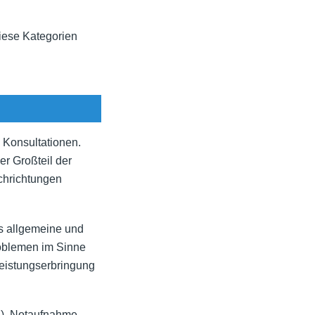
 diese Kategorien
 Konsultationen.
er Großteil der
achrichtungen
ls allgemeine und
roblemen im Sinne
Leistungserbringung
), Notaufnahme,