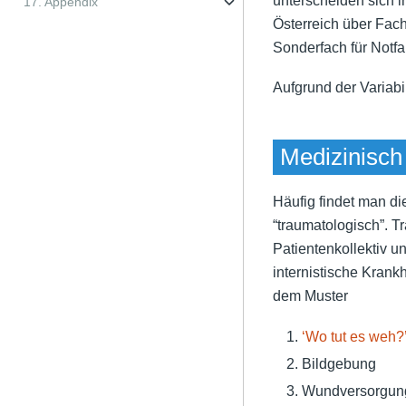
unterscheiden sich in
17. Appendix
Österreich über Fac
Sonderfach für Notfal
Aufgrund der Variabi
Medizinisch
Häufig findet man di
“traumatologisch”. T
Patientenkollektiv u
internistische Krankh
dem Muster
‘Wo tut es weh?
Bildgebung
Wundversorgung/