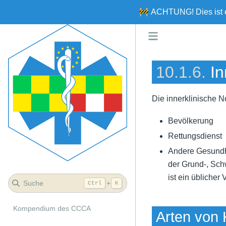
🚧
ACHTUNG!
Dies ist
10.1.6.
In
Die innerklinische No
Bevölkerung
Rettungsdienst
Andere Gesundhe
der Grund-, Sch
ist ein üblicher
Suche
+
Ctrl
K
Kompendium des CCCA
Arten von 