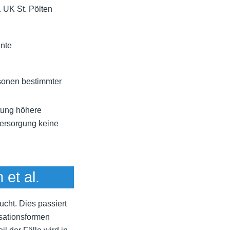
. UK St. Pölten
ante
rsonen bestimmter
ttung höhere
versorgung keine
et al.
cht. Dies passiert
sationsformen