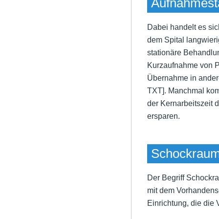
Aufnahmest
Dabei handelt es si
dem Spital langwier
stationäre Behandlun
Kurzaufnahme von Pati
Übernahme in andere 
TXT
]. Manchmal ko
der Kernarbeitszeit 
ersparen.
Schockrau
Der Begriff Schockra
mit dem Vorhandens
Einrichtung, die die 