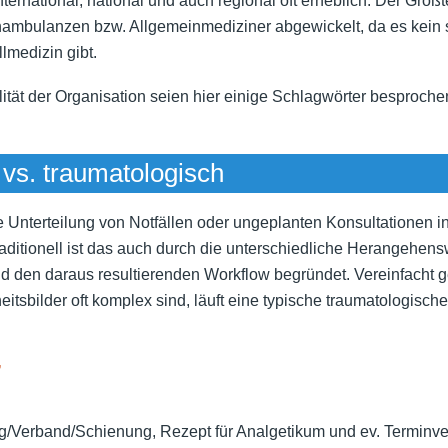
ternational, national und auch regional oft erheblich. Der Großte
hambulanzen bzw. Allgemeinmediziner abgewickelt, da es kein 
lmedizin gibt.
lität der Organisation seien hier einige Schlagwörter besproche
 vs. traumatologisch
e Unterteilung von Notfällen oder ungeplanten Konsultationen i
raditionell ist das auch durch die unterschiedliche Herangehen
nd den daraus resultierenden Workflow begründet. Vereinfacht 
eitsbilder oft komplex sind, läuft eine typische traumatologisch
’
Verband/Schienung, Rezept für Analgetikum und ev. Terminve