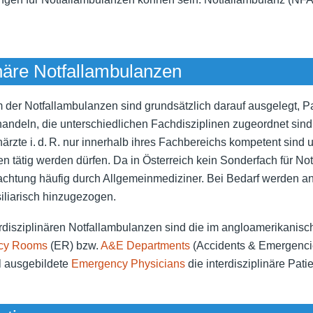
inäre Notfallambulanzen
 der Notfallambulanzen sind grundsätzlich darauf ausgelegt, Pa
ndeln, die unterschiedlichen Fachdisziplinen zugeordnet sind
härzte i. d. R. nur innerhalb ihres Fachbereichs kompetent sind 
 tätig werden dürfen. Da in Österreich kein Sonderfach für Notfa
tachtung häufig durch Allgemeinmediziner. Bei Bedarf werden a
iliarisch hinzugezogen.
terdisziplinären Notfallambulanzen sind die im angloamerikani
cy Rooms
(ER) bzw.
A&E Departments
(Accidents & Emergencie
l ausgebildete
Emergency Physicians
die interdisziplinäre Pat