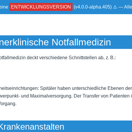
 eine
ENTWICKLUNGSVERSION
(v4.0.0-alpha.405) ⚠ — Al
nerklinische Notfallmedizin
tfallmedizin deckt verschiedene Schnittstellen ab, z. B.:
itseinrichtungen: Spitäler haben unterschiedliche Ebenen der 
werpunkt- und Maximalversorgung. Der Transfer von Patienten i
 Vorgang.
Krankenanstalten