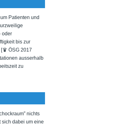
 um Patienten und
urzweilige
- oder
igkeit bis zur
[
♛ ÖSG 2017
ationen ausserhalb
eitszeit zu
Schockraum” nichts
t sich dabei um eine