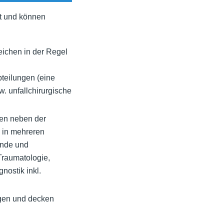
kt und können
ichen in der Regel
teilungen (eine
w. unfallchirurgische
en neben der
n in mehreren
unde und
Traumatologie,
nostik inkl.
gen und decken