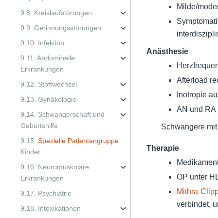
Milde/modera
9.8. Kreislaufstörungen
Symptomatis
9.9. Gerinnungsstörungen
interdiszipl
9.10. Infektion
Anästhesie
9.11. Abdominelle
Herzfrequen
Erkrankungen
Afterload r
9.12. Stoffwechsel
Inotropie au
9.13. Gynäkologie
AN und RA 
9.14. Schwangerschaft und
Geburtshilfe
Schwangere mit
9.15.
Spezielle Patientengruppe:
Therapie
Kinder
Medikamentö
9.16. Neuromuskuläre
OP unter HL
Erkrankungen
Mithra-Clip
9.17. Psychiatrie
verbindet, u
9.18. Intoxikationen