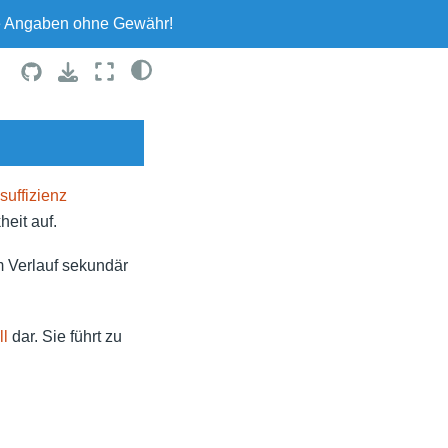
le Angaben ohne Gewähr!
suffizienz
heit auf.
m Verlauf sekundär
ll
dar. Sie führt zu