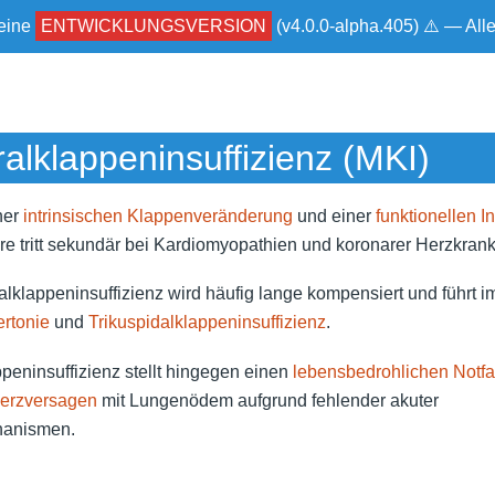
 eine
ENTWICKLUNGSVERSION
(v4.0.0-alpha.405) ⚠ — Al
ralklappeninsuffizienz (MKI)
ner
intrinsischen Klappenveränderung
und einer
funktionellen In
ere tritt sekundär bei Kardiomyopathien und koronarer Herzkrank
alklappeninsuffizienz wird häufig lange kompensiert und führt i
rtonie
und
Trikuspidalklappeninsuffizienz
.
ppeninsuffizienz stellt hingegen einen
lebensbedrohlichen Notfa
herzversagen
mit Lungenödem aufgrund fehlender akuter
anismen.