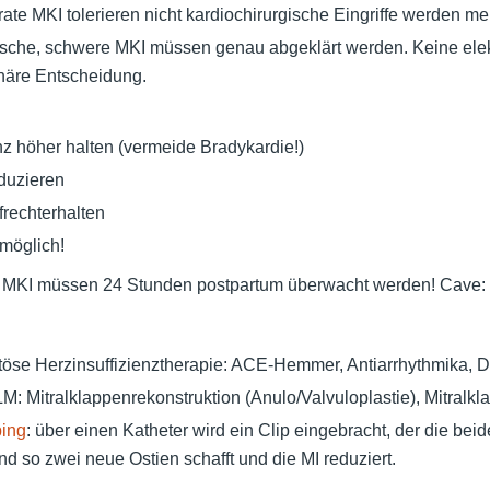
te MKI tolerieren nicht kardiochirurgische Eingriffe werden meis
che, schwere MKI müssen genau abgeklärt werden. Keine elekt
inäre Entscheidung.
z höher halten (vermeide Bradykardie!)
eduzieren
frechterhalten
möglich!
 MKI müssen 24 Stunden postpartum überwacht werden! Cave
se Herzinsuffizienztherapie: ACE-Hemmer, Antiarrhythmika, Diu
M: Mitralklappenrekonstruktion (Anulo/Valvuloplastie), Mitralkl
ping
: über einen Katheter wird ein Clip eingebracht, der die beid
nd so zwei neue Ostien schafft und die MI reduziert.