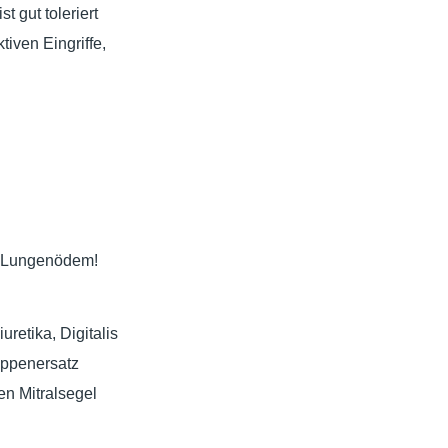
t gut toleriert
iven Eingriffe,
: Lungenödem!
retika, Digitalis
appenersatz
en Mitralsegel