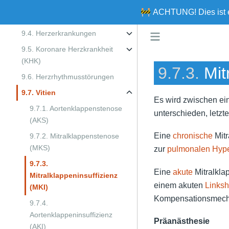
9.3. Anästhesie-assoziierte
🚧
ACHTUNG!
Dies ist
und Perioperative Störungen
9.4. Herzerkrankungen
9.5. Koronare Herzkrankheit
(KHK)
9.7.3.
Mit
9.6. Herzrhythmusstörungen
9.7. Vitien
Es wird zwischen ei
9.7.1. Aortenklappenstenose
unterschieden, letzt
(AKS)
Eine
chronische
Mitr
9.7.2. Mitralklappenstenose
(MKS)
zur
pulmonalen Hype
9.7.3.
Eine
akute
Mitralkla
Mitralklappeninsuffizienz
einem akuten
Links
(MKI)
Kompensationsmech
9.7.4.
Aortenklappeninsuffizienz
Präanästhesie
(AKI)