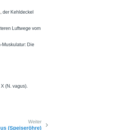
s
, der Kehldeckel
unteren Luftwege vom
-Muskulatur: Die
 X (N. vagus).
Weiter
s (Speiseröhre)