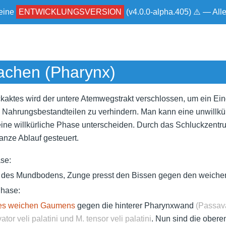
 eine
ENTWICKLUNGSVERSION
(v4.0.0-alpha.405) ⚠ — Al
achen (Pharynx)
aktes wird der untere Atemwegstrakt verschlossen, um ein Ein
n Nahrungsbestandteilen zu verhindern. Man kann eine unwillkü
 eine willkürliche Phase unterscheiden. Durch das Schluckzentr
anze Ablauf gesteuert.
se:
n des Mundbodens, Zunge presst den Bissen gegen den weich
hase:
es weichen Gaumens
gegen die hinterer Pharynxwand
(Passava
ator veli palatini und M. tensor veli palatini
. Nun sind die ober