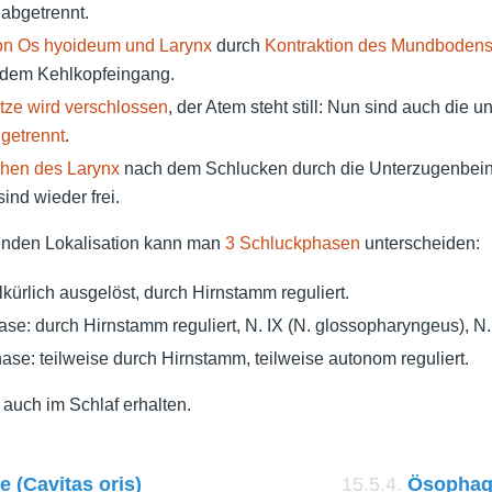
abgetrennt.
n Os hyoideum und Larynx
durch
Kontraktion des Mundboden
 dem Kehlkopfeingang.
tze wird verschlossen
, der Atem steht still: Nun sind auch die 
g
getrennt
.
ehen des Larynx
nach dem Schlucken durch die Unterzugenbein
nd wieder frei.
enden Lokalisation kann man
3 Schluckphasen
unterscheiden:
kürlich ausgelöst, durch Hirnstamm reguliert.
se: durch Hirnstamm reguliert, N. IX (N. glossopharyngeus), N.
se: teilweise durch Hirnstamm, teilweise autonom reguliert.
 auch im Schlaf erhalten.
 (Cavitas oris)
15.5.4.
Ösophagu