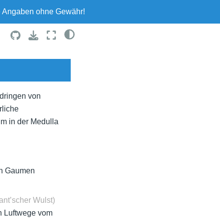
le Angaben ohne Gewähr!
dringen von
rliche
um in der Medulla
en Gaumen
nt’scher Wulst)
en Luftwege vom