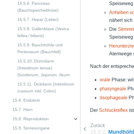
15.5.6. Pancreas
Speiseweg 
(Bauchspeicheldrüse)
Anheben vo
15.5.7. Hepar (Leber)
nähert sich
15.5.8. Gallenblase (Vesica
Die
Stimmri
fellea / biliaris)
Speisewe
15.5.9. Bauchhöhle und
Herunterzi
Peritoneum (Bauchfell)
Atemwege si
15.5.10. Dünndarm
Nach der entsprech
(Intestinum tenue):
Duodenum, Jejunum, Ileum
orale
Phase: will
15.5.11. Dickdarm (Intestinum
pharyngeale
Pha
crassum inkl. Colon)
ösophageale
Pha
15.6. Endokrin
15.7. Harn
Der
Schluckreflex
ist
15.8. Reproduktion
Zurück
15.9. Sinnesorgane
15.5.2.
Mundhöhle