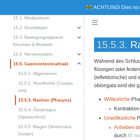
🚧
ACHTUNG!
Dies ist
15. Komplemantäres
15.1. Mediastinum
15.2. Grundlagen
15.3. Bewegungsapparat:
15.5.3.
R
Knochen & Muskeln
15.4. Nervensystem
Während des Schluck
15.5. Gastrointestinaltrakt
flüssigen oder feste
15.5.1. Allgemeines
(reflektorische) und
15.5.2. Mundhöhle (Cavitas
oblongata wird der g
oris)
Willkürliche
Pha
15.5.3. Rachen (Pharynx)
Kontraktio
15.5.4. Ösophagus
(Speiseröhre)
Unwillkürliche
P
15.5.5. Magen (Ventriculus,
Anheben d
Gaster)
durch
M. lev