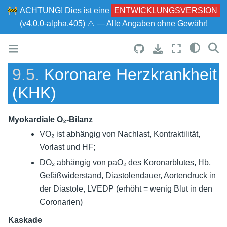
🚧
ACHTUNG!
Dies ist eine
ENTWICKLUNGSVERSION
(v4.0.0-alpha.405) ⚠ — Alle Angaben ohne Gewähr!
9.5.
Koronare Herzkrankheit
(KHK)
Myokardiale O₂-Bilanz
VO₂ ist abhängig von Nachlast, Kontraktilität,
Vorlast und HF;
DO₂ abhängig von paO₂ des Koronarblutes, Hb,
Gefäßwiderstand, Diastolendauer, Aortendruck in
der Diastole, LVEDP (erhöht = wenig Blut in den
Coronarien)
Kaskade