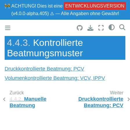
🚧
ACHTUNG!
Dies ist eine
ENTWICKLUNGSVERSION
(v4.0.0-alpha.405) ⚠ — Alle Angaben ohne Gewähr!
4.4.3.
Kontrollierte
Beatmungsmuster
Druckkontrollierte Beatmung: PCV
Volumenkontrollierte Beatmung: VCV, IPPV
Zurück
Weiter
4.4.2.
Manuelle
Druckkontrollierte
Beatmung
Beatmung: PCV