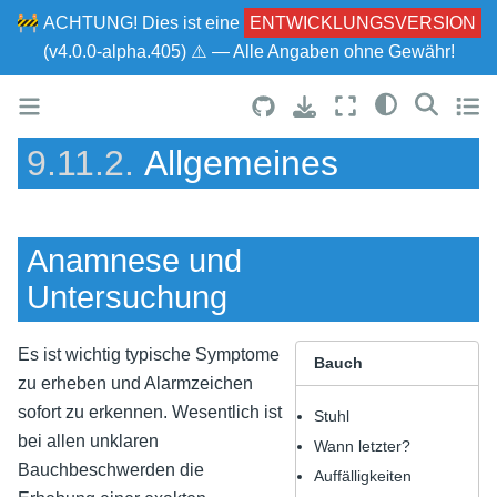
🚧
ACHTUNG!
Dies ist eine
ENTWICKLUNGSVERSION
(v4.0.0-alpha.405) ⚠ — Alle Angaben ohne Gewähr!
9.11.2.
Allgemeines
Anamnese und
Untersuchung
Es ist wichtig typische Symptome
Bauch
zu erheben und Alarmzeichen
sofort zu erkennen. Wesentlich ist
Stuhl
bei allen unklaren
Wann letzter?
Bauchbeschwerden die
Auffälligkeiten