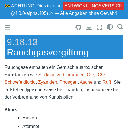
🚧
ACHTUNG!
Dies ist eine
ENTWICKLUNGSVERSION
(v4.0.0-alpha.405) ⚠ — Alle Angaben ohne Gewähr!
9.18.13.
Rauchgasvergiftung
Rauchgase enthalten ein Gemisch aus toxischen
Substanzen wie
Stickstoffverbindungen
,
CO₂
,
CO
,
Schwefeldioxid
,
Zyaniden
,
Phosgen
,
Asche
und
Ruß
. Sie
entstehen typischerweise bei Bränden, insbesondere bei
der Verbrennung von Kunststoffen.
Klinik
Husten
Atemnot