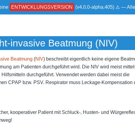
 eine
ENTWICKLUNGSVERSION
(v4.0.0-alpha.405) ⚠ — Al
ht-invasive Beatmung (NIV)
vasive Beatmung
(
NIV
) beschreibt eigentlich keine eigene Beat
tmung am Patienten durchgeführt wird. Die NIV wird meist mitte
Hilfsmitteln durchgeführt. Verwendet werden dabei meist die
en CPAP bzw. PSV. Respirator muss Leckage-Kompensation 
er, kooperativer Patient mit Schluck-, Husten- und Würgereflex
emweg!