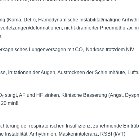
ng (Koma, Delir), Hämodynamische Instabilität/maligne Arrhyth
verletzungen/deformationen, nicht-drainierter Pneumothorax, 
n;
rkapnisches Lungenversagen mit CO₂-Narkose trotzdem NIV
e, Irritationen der Augen, Austrocknen der Schleimhäute, Lufta
₂ steigt, AF und HF sinken, Klinische Besserung (Angst, Dyspn
20 min!!
chterung der respiratorischen Insuffizienz, zunehmende Eintrü
Instabilität, Arrhythmien, Maskenintoleranz, RSBI (f/VT)