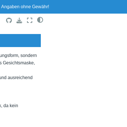
le Angaben ohne Gewähr!
mungsform, sondern
ls Gesichtsmaske,
und ausreichend
, da kein