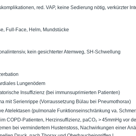
skomplikationen, red. VAP, keine Sedierung nötig, verkürzter Int
e, Full-Face, Helm, Mundstücke
sonalintensiv, kein gesichterter Atemweg, SH-Schwellung
erbation
 kardiales Lungenödem
atorische Insuffizienz (bei immunsuprimierten Patienten)
a mit Serienrippe (Vorraussetzung Bülau bei Pneumothorax)
ve Atelektasen (pulmonale Funktionseinschränkung va. Schmer
m COPD-Patienten, Herzinsuffizienz, paCO₂ > 45mmHg vor der
emen bei vermindertem Hustenstoss, Nachwirkungen einer Anä
nellen Druck, nach Thorax und Oberbaucheingriffen.l