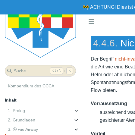
🚧
ACHTUNG!
Dies ist
4.4.6.
Nic
Der Begriff
nicht-in
die Art wie eine Bea
Suche
+
Ctrl
K
Helm oder ähnlichen 
Spontanatmungsform
Kompendium des CCCA
Flow bieten.
Inhalt
Vorraussetzung
1. Prolog
ausreichend wach
2. Grundlagen
gesichterter At
3. Ⓐ wie Airway
Vorteil