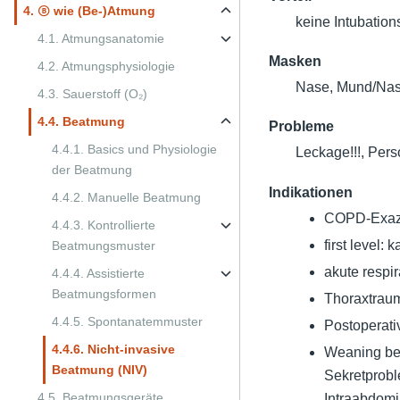
4. Ⓑ wie (Be-)Atmung
keine Intubation
4.1. Atmungsanatomie
Masken
4.2. Atmungsphysiologie
Nase, Mund/Nas
4.3. Sauerstoff (O₂)
4.4. Beatmung
Probleme
4.4.1. Basics und Physiologie
Leckage!!!, Per
der Beatmung
Indikationen
4.4.2. Manuelle Beatmung
COPD-Exaz
4.4.3. Kontrollierte
first level:
Beatmungsmuster
akute respir
4.4.4. Assistierte
Beatmungsformen
Thoraxtraum
4.4.5. Spontanatemmuster
Postoperati
4.4.6. Nicht-invasive
Weaning bei
Beatmung (NIV)
Sekretprobl
4.5. Beatmungsgeräte
Intraabdomi