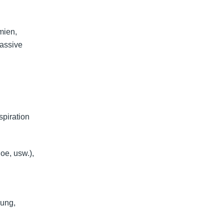
mien,
massive
spiration
oe, usw.),
bung,