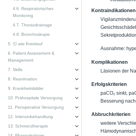
4.6. Respiratorisches
Kontraindikationen
Monitoring
Vigilanzminderu
4.7. Thoraxdrainage
Gesichtsschädel
4.8. Bronchoskopie
Sekretproduktio
5. Ⓒ wie Kreislauf
Ausnahme: hype
6. Patient Assessment &
Management
Komplikationen
7. Skills
Läsionen der Nas
8. Reanimation
Erfolgskriterien
9. Krankheitsbilder
paCO₂ sinkt, paO
10. Prähospitale Versorgung
Besserung nach 
11. Perioperative Versorgung
Abbruchkriterien
12. Intensivbehandlung
weitere Verschle
13. Schmerztherapie
Hämodynamische 
14. Pharmakologie