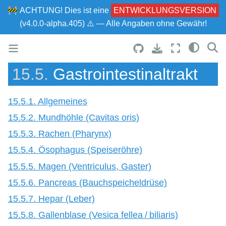
🚧
ACHTUNG!
Dies ist eine
ENTWICKLUNGSVERSION
(v4.0.0-alpha.405) ⚠ — Alle Angaben ohne Gewähr!
15.5.
Gastrointestinaltrakt
15.5.1. Allgemeines
15.5.2. Mundhöhle (Cavitas oris)
15.5.3. Rachen (Pharynx)
15.5.4. Ösophagus (Speiseröhre)
15.5.5. Magen (Ventriculus, Gaster)
15.5.6. Pancreas (Bauchspeicheldrüse)
15.5.7. Hepar (Leber)
15.5.8. Gallenblase (Vesica fellea / biliaris)