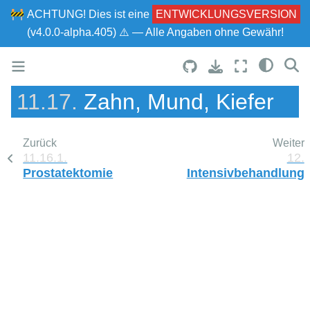
🚧
ACHTUNG!
Dies ist eine
ENTWICKLUNGSVERSION
(v4.0.0-alpha.405) ⚠ — Alle Angaben ohne Gewähr!
11.17.
Zahn, Mund, Kiefer
Zurück
Weiter
11.16.1.
12.
Prostatektomie
Intensivbehandlung