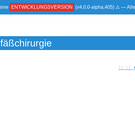
 eine
ENTWICKLUNGSVERSION
(v4.0.0-alpha.405) ⚠ — Al
fäßchirurgie
11.11.