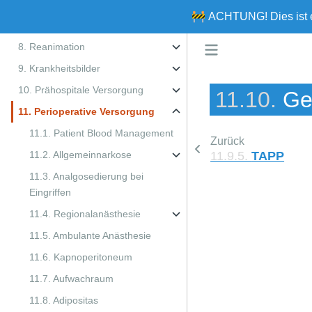
Management
🚧
ACHTUNG!
Dies ist
7. Skills
8. Reanimation
9. Krankheitsbilder
10. Prähospitale Versorgung
11.10.
Ge
11. Perioperative Versorgung
11.1. Patient Blood Management
Zurück
11.9.5.
TAPP
11.2. Allgemeinnarkose
11.3. Analgosedierung bei
Eingriffen
11.4. Regionalanästhesie
11.5. Ambulante Anästhesie
11.6. Kapnoperitoneum
11.7. Aufwachraum
11.8. Adipositas