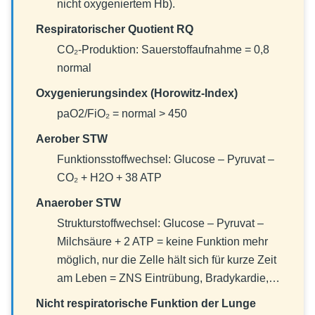
nicht oxygeniertem Hb).
Respiratorischer Quotient RQ
CO₂-Produktion: Sauerstoffaufnahme = 0,8
normal
Oxygenierungsindex (Horowitz-Index)
paO2/FiO₂ = normal > 450
Aerober STW
Funktionsstoffwechsel: Glucose – Pyruvat –
CO₂ + H2O + 38 ATP
Anaerober STW
Strukturstoffwechsel: Glucose – Pyruvat –
Milchsäure + 2 ATP = keine Funktion mehr
möglich, nur die Zelle hält sich für kurze Zeit
am Leben = ZNS Eintrübung, Bradykardie,…
Nicht respiratorische Funktion der Lunge