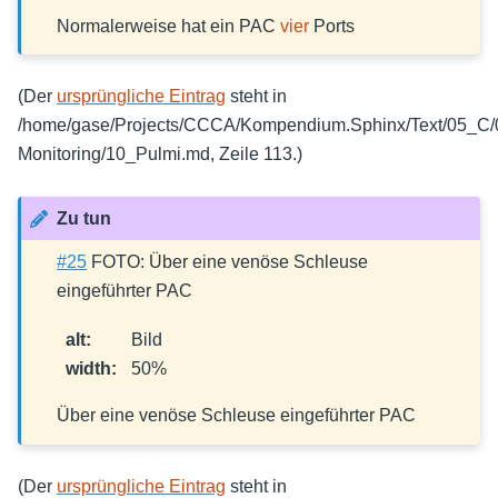
Normalerweise hat ein PAC
vier
Ports
(Der
ursprüngliche Eintrag
steht in
/home/gase/Projects/CCCA/Kompendium.Sphinx/Text/05_C
Monitoring/10_Pulmi.md, Zeile 113.)
Zu tun
#25
FOTO: Über eine venöse Schleuse
eingeführter PAC
alt
:
Bild
width
:
50%
Über eine venöse Schleuse eingeführter PAC
(Der
ursprüngliche Eintrag
steht in