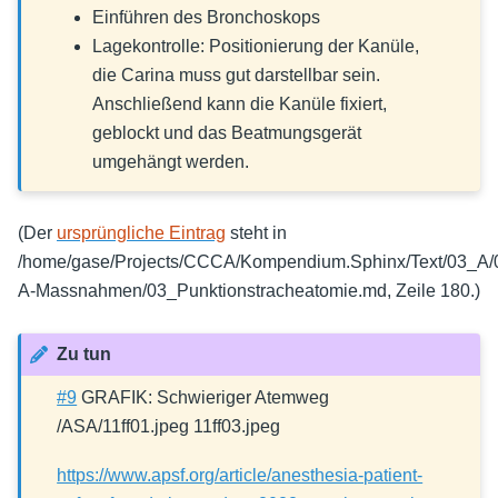
Einführen des Bronchoskops
Lagekontrolle: Positionierung der Kanüle,
die Carina muss gut darstellbar sein.
Anschließend kann die Kanüle fixiert,
geblockt und das Beatmungsgerät
umgehängt werden.
(Der
ursprüngliche Eintrag
steht in
/home/gase/Projects/CCCA/Kompendium.Sphinx/Text/03_A/0
A-Massnahmen/03_Punktionstracheatomie.md, Zeile 180.)
Zu tun
#9
GRAFIK: Schwieriger Atemweg
/ASA/11ff01.jpeg 11ff03.jpeg
https://www.apsf.org/article/anesthesia-patient-