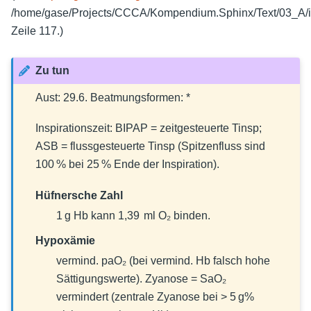
/home/gase/Projects/CCCA/Kompendium.Sphinx/Text/03_A/
Zeile 117.)
Zu tun
Aust: 29.6. Beatmungsformen: *
Inspirationszeit: BIPAP = zeitgesteuerte Tinsp;
ASB = flussgesteuerte Tinsp (Spitzenfluss sind
100 % bei 25 % Ende der Inspiration).
Hüfnersche Zahl
1 g Hb kann 1,39 ml O₂ binden.
Hypoxämie
vermind. paO₂ (bei vermind. Hb falsch hohe
Sättigungswerte). Zyanose = SaO₂
vermindert (zentrale Zyanose bei > 5 g%