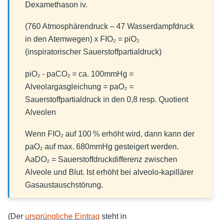
Dexamethason iv.
(760 Atmosphärendruck – 47 Wasserdampfdruck
in den Atemwegen) x FIO₂ = piO₂
(inspiratorischer Sauerstoffpartialdruck)
piO₂ - paCO₂ = ca. 100mmHg =
Alveolargasgleichung = paO₂ =
Sauerstoffpartialdruck in den 0,8 resp. Quotient
Alveolen
Wenn FIO₂ auf 100 % erhöht wird, dann kann der
paO₂ auf max. 680mmHg gesteigert werden.
AaDO₂ = Sauerstoffdruckdifferenz zwischen
Alveole und Blut. Ist erhöht bei alveolo-kapillärer
Gasaustauschstörung.
(Der
ursprüngliche Eintrag
steht in