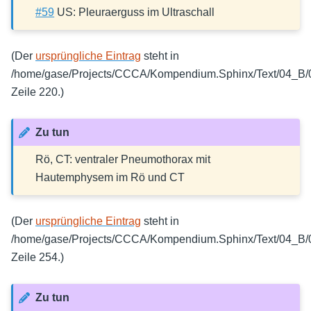
#59
US: Pleuraerguss im Ultraschall
(Der
ursprüngliche Eintrag
steht in
/home/gase/Projects/CCCA/Kompendium.Sphinx/Text/04_B/0
Zeile 220.)
Zu tun
Rö, CT: ventraler Pneumothorax mit
Hautemphysem im Rö und CT
(Der
ursprüngliche Eintrag
steht in
/home/gase/Projects/CCCA/Kompendium.Sphinx/Text/04_B/0
Zeile 254.)
Zu tun