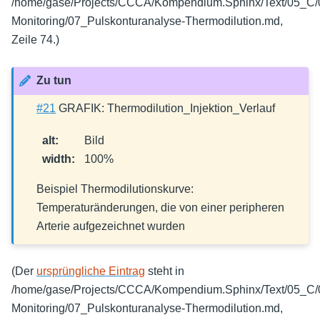
/home/gase/Projects/CCCA/Kompendium.Sphinx/Text/05_C
Monitoring/07_Pulskonturanalyse-Thermodilution.md,
Zeile 74.)
Zu tun
#21
GRAFIK: Thermodilution_Injektion_Verlauf
alt
:
Bild
width
:
100%
Beispiel Thermodilutionskurve:
Temperaturänderungen, die von einer peripheren
Arterie aufgezeichnet wurden
(Der
ursprüngliche Eintrag
steht in
/home/gase/Projects/CCCA/Kompendium.Sphinx/Text/05_C
Monitoring/07_Pulskonturanalyse-Thermodilution.md,