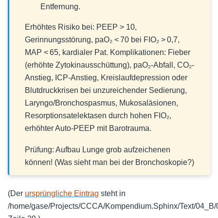
Entfernung.
Erhöhtes Risiko bei: PEEP > 10,
Gerinnungsstörung, paO₂ < 70 bei FIO₂ > 0,7,
MAP < 65, kardialer Pat. Komplikationen: Fieber
(erhöhte Zytokinausschüttung), paO₂-Abfall, CO₂-
Anstieg, ICP-Anstieg, Kreislaufdepression oder
Blutdruckkrisen bei unzureichender Sedierung,
Laryngo/Bronchospasmus, Mukosaläsionen,
Resorptionsatelektasen durch hohen FIO₂,
erhöhter Auto-PEEP mit Barotrauma.
Prüfung: Aufbau Lunge grob aufzeichenen
können! (Was sieht man bei der Bronchoskopie?)
(Der
ursprüngliche Eintrag
steht in
/home/gase/Projects/CCCA/Kompendium.Sphinx/Text/04_B/