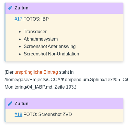
Zu tun
#17
FOTOS: IBP
Transducer
Abnahmesystem
Screenshot Arterienswing
Screenshot Nor-Undulation
(Der
ursprüngliche Eintrag
steht in
/home/gase/Projects/CCCA/Kompendium.Sphinx/Text/05_C
Monitoring/04_IABP.md, Zeile 193.)
Zu tun
#18
FOTO: Screenshot ZVD