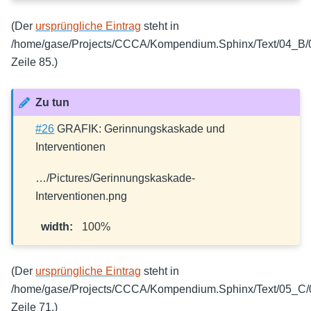
(Der
ursprüngliche Eintrag
steht in
/home/gase/Projects/CCCA/Kompendium.Sphinx/Text/04_B/
Zeile 85.)
Zu tun
#26
GRAFIK: Gerinnungskaskade und
Interventionen
…/Pictures/Gerinnungskaskade-
Interventionen.png
width
:
100%
(Der
ursprüngliche Eintrag
steht in
/home/gase/Projects/CCCA/Kompendium.Sphinx/Text/05_C/0
Zeile 71.)