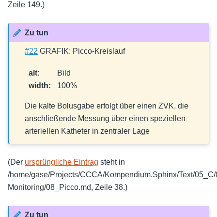
Zeile 149.)
Zu tun
#22
GRAFIK: Picco-Kreislauf
alt
:
Bild
width
:
100%
Die kalte Bolusgabe erfolgt über einen ZVK, die
anschließende Messung über einen speziellen
arteriellen Katheter in zentraler Lage
(Der
ursprüngliche Eintrag
steht in
/home/gase/Projects/CCCA/Kompendium.Sphinx/Text/05_C
Monitoring/08_Picco.md, Zeile 38.)
Zu tun