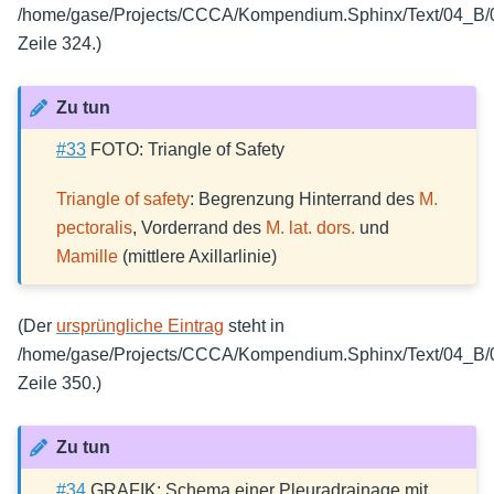
/home/gase/Projects/CCCA/Kompendium.Sphinx/Text/04_B/0
Zeile 324.)
Zu tun
#33
FOTO: Triangle of Safety
Triangle of safety
: Begrenzung Hinterrand des
M.
pectoralis
, Vorderrand des
M. lat. dors.
und
Mamille
(mittlere Axillarlinie)
(Der
ursprüngliche Eintrag
steht in
/home/gase/Projects/CCCA/Kompendium.Sphinx/Text/04_B/0
Zeile 350.)
Zu tun
#34
GRAFIK: Schema einer Pleuradrainage mit