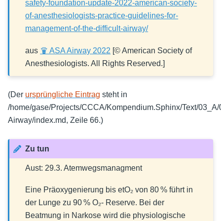
safety-foundation-update-2022-american-society-
of-anesthesiologists-practice-guidelines-for-
management-of-the-difficult-airway/
aus
♛ ASA Airway 2022
[© American Society of
Anesthesiologists. All Rights Reserved.]
(Der
ursprüngliche Eintrag
steht in
/home/gase/Projects/CCCA/Kompendium.Sphinx/Text/03_A/03
Airway/index.md, Zeile 66.)
Zu tun
Aust: 29.3. Atemwegsmanagment
Eine Präoxygenierung bis etO₂ von 80 % führt in
der Lunge zu 90 % O₂- Reserve. Bei der
Beatmung in Narkose wird die physiologische