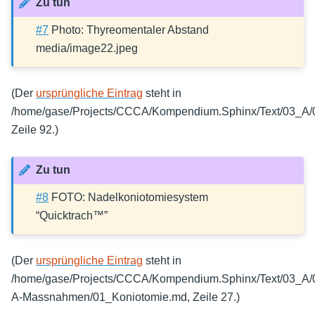
Zu tun
#7
Photo: Thyreomentaler Abstand
media/image22.jpeg
(Der
ursprüngliche Eintrag
steht in
/home/gase/Projects/CCCA/Kompendium.Sphinx/Text/03_A/0
Zeile 92.)
Zu tun
#8
FOTO: Nadelkoniotomiesystem
“Quicktrach™”
(Der
ursprüngliche Eintrag
steht in
/home/gase/Projects/CCCA/Kompendium.Sphinx/Text/03_A/0
A-Massnahmen/01_Koniotomie.md, Zeile 27.)