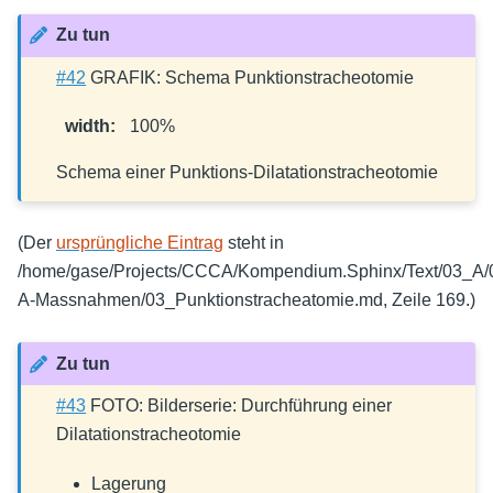
Zu tun
#42
GRAFIK: Schema Punktionstracheotomie
width
:
100%
Schema einer Punktions-Dilatationstracheotomie
(Der
ursprüngliche Eintrag
steht in
/home/gase/Projects/CCCA/Kompendium.Sphinx/Text/03_A/0
A-Massnahmen/03_Punktionstracheatomie.md, Zeile 169.)
Zu tun
#43
FOTO: Bilderserie: Durchführung einer
Dilatationstracheotomie
Lagerung