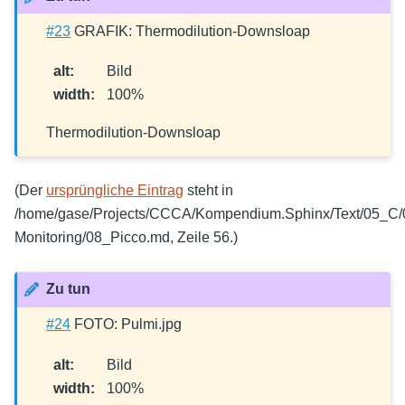
#23
GRAFIK: Thermodilution-Downsloap
alt
:
Bild
width
:
100%
Thermodilution-Downsloap
(Der
ursprüngliche Eintrag
steht in
/home/gase/Projects/CCCA/Kompendium.Sphinx/Text/05_C
Monitoring/08_Picco.md, Zeile 56.)
Zu tun
#24
FOTO: Pulmi.jpg
alt
:
Bild
width
:
100%