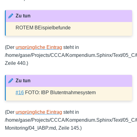
Zu tun
ROTEM BEispielbefunde
(Der
ursprüngliche Eintrag
steht in
/home/gase/Projects/CCCA/Kompendium.Sphinx/Text/05_C/0
Zeile 440.)
Zu tun
#16
FOTO: IBP Blutentnahmesystem
(Der
ursprüngliche Eintrag
steht in
/home/gase/Projects/CCCA/Kompendium.Sphinx/Text/05_C
Monitoring/04_IABP.md, Zeile 145.)