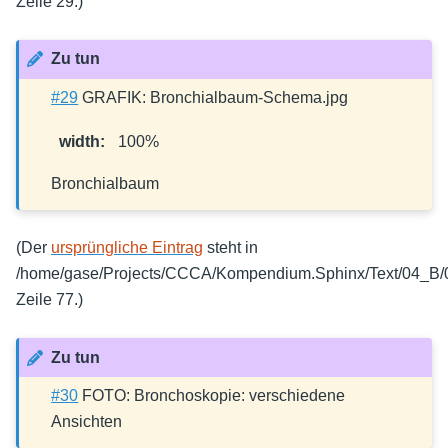
Zeile 29.)
Zu tun
#29
GRAFIK: Bronchialbaum-Schema.jpg
width
:
100%
Bronchialbaum
(Der
ursprüngliche Eintrag
steht in
/home/gase/Projects/CCCA/Kompendium.Sphinx/Text/04_B/
Zeile 77.)
Zu tun
#30
FOTO: Bronchoskopie: verschiedene
Ansichten