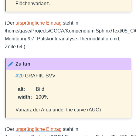
Flächenvarianz.
(Der
ursprüngliche Eintrag
steht in
/home/gase/Projects/CCCA/Kompendium.Sphinx/Text/05_C
Monitoring/07_Pulskonturanalyse-Thermodilution.md,
Zeile 64.)
Zu tun
#20
GRAFIK: SVV
alt
:
Bild
width
:
100%
Varianz der Area under the curve (AUC)
(Der
ursprüngliche Eintrag
steht in