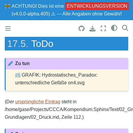
🚧
ACHTUNG!
Dies ist eine
ENTWICKLUNGSVERSION
(v4.0.0-alpha.405) ⚠ — Alle Angaben ohne Gewähr!
17.5.
ToDo
Zu tun
#6
GRAFIK: Hydrostatisches_Paradox:
unterschiedliche Gefäße on4.svg
(Der
ursprüngliche Eintrag
steht in
/home/gase/Projects/CCCA/Kompendium.Sphinx/Text/02_Gru
Grundlagen/02_Druck.md, Zeile 112.)