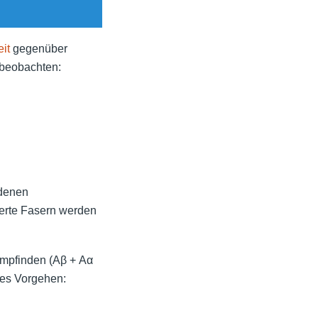
it
gegenüber
beobachten:
edenen
ierte Fasern werden
empfinden (Aβ + Aα
res Vorgehen: