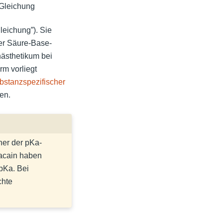
 Gleichung
leichung”). Sie
er Säure-Base-
ästhetikum bei
m vorliegt
bstanzspezifischer
en.
iner der pKa-
vacain haben
pKa. Bei
chte