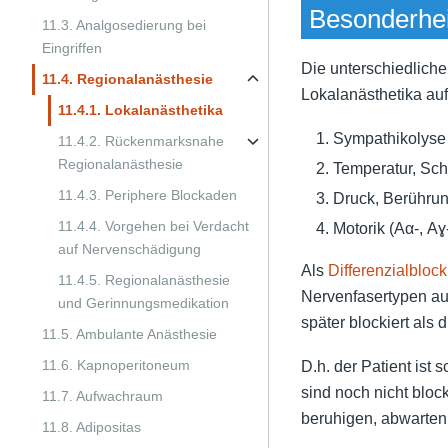
Besonderheit
11.3. Analgosedierung bei
Eingriffen
Die unterschiedlich
11.4. Regionalanästhesie
Lokalanästhetika au
11.4.1. Lokalanästhetika
Sympathikolyse 
11.4.2. Rückenmarksnahe
Regionalanästhesie
Temperatur, Sch
11.4.3. Periphere Blockaden
Druck, Berühru
11.4.4. Vorgehen bei Verdacht
Motorik (Aα-, A
auf Nervenschädigung
Als
Differenzialblock
11.4.5. Regionalanästhesie
Nervenfasertypen auf
und Gerinnungsmedikation
später blockiert als 
11.5. Ambulante Anästhesie
11.6. Kapnoperitoneum
D.h. der Patient ist
sind noch nicht bloc
11.7. Aufwachraum
beruhigen, abwarten,
11.8. Adipositas