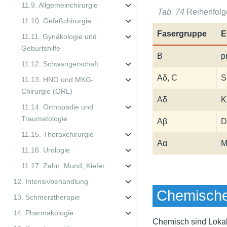
11.9. Allgemeinchirurgie
Tab. 74
Reihenfolg
11.10. Gefäßchirurgie
Fasergruppe
E
11.11. Gynäkologie und
Geburtshilfe
B
p
11.12. Schwangerschaft
Aδ, C
S
11.13. HNO und MKG-
Chirurgie (ORL)
Aδ
K
11.14. Orthopädie und
Traumatologie
Aβ
D
11.15. Thoraxchirurgie
Aα
M
11.16. Urologie
11.17. Zahn, Mund, Kiefer
12. Intensivbehandlung
Chemische
13. Schmerztherapie
14. Pharmakologie
Chemisch sind Lokala