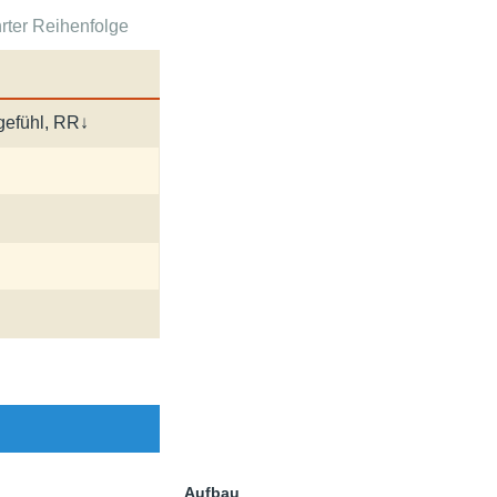
rter Reihenfolge
gefühl, RR↓
Aufbau