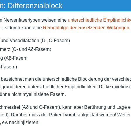
: Differenzialblock
en Nervenfasertypen weisen eine
unterschiedliche Empfindlichke
f. Dadurch kann eine
Reihenfolge der einsetzenden Wirkungen
und Vasodilatation (B-, C-Fasern)
merz (C- und Aδ-Fasern)
ng (Aβ-Fasern
ɣ-Fasern)
bezeichnet man die unterschiedliche Blockierung der verschi
grund deren unterschiedlicher Empfindlichkeit. Dicke myelinis
dünne nicht myelinisierte Fasern.
 schmerzfrei (Aδ und C-Fasern), kann aber Berührung und Lage 
kiert). Darüber muss der Patient vorab aufgeklärt werden! Weite
 ev. nachinjizieren.