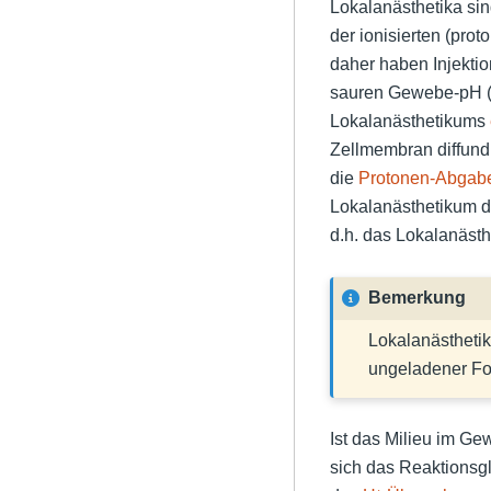
Lokalanästhetika si
der ionisierten (pro
daher haben Injektio
sauren Gewebe-pH (p
Lokalanästhetikums
Zellmembran diffundi
die
Protonen-Abgab
Lokalanästhetikum den
d.h. das Lokalanästh
Bemerkung
Lokalanästhetik
ungeladener Fo
Ist das Milieu im Ge
sich das Reaktionsg