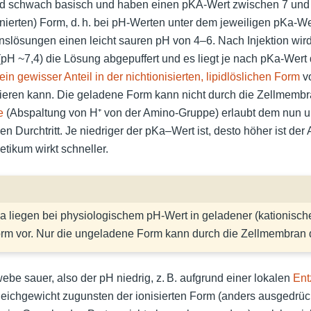
nd schwach basisch und haben einen pKA-Wert zwischen 7 und 9
tonierten) Form, d. h. bei pH-Werten unter dem jeweiligen pKa-We
nslösungen einen leicht sauren pH von 4–6. Nach Injektion wir
H ~7,4) die Lösung abgepuffert und es liegt je nach pKa-Wert
ein gewisser Anteil in der nichtionisierten, lipidlöslichen Form
vo
eren kann. Die geladene Form kann nicht durch die Zellmembran
e
(Abspaltung von H⁺ von der Amino-Gruppe) erlaubt dem nun 
 Durchtritt. Je niedriger der pKa–Wert ist, desto höher ist der A
etikum wirkt schneller.
a liegen bei physiologischem pH-Wert in geladener (kationisch
rm vor. Nur die ungeladene Form kann durch die Zellmembran d
webe sauer, also der pH niedrig, z. B. aufgrund einer lokalen
Ent
leichgewicht zugunsten der ionisierten Form (anders ausgedrüc