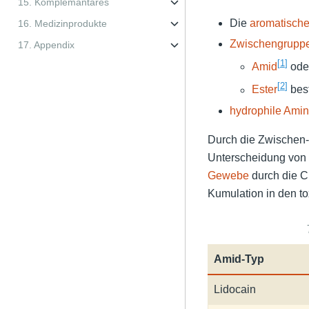
15. Komplemantäres
Die
aromatisch
16. Medizinprodukte
Zwischengrupp
17. Appendix
[
1
]
Amid
ode
[
2
]
Ester
best
hydrophile Ami
Durch die Zwischen-
Unterscheidung von
Gewebe
durch die C
Kumulation in den to
Amid-Typ
Lidocain