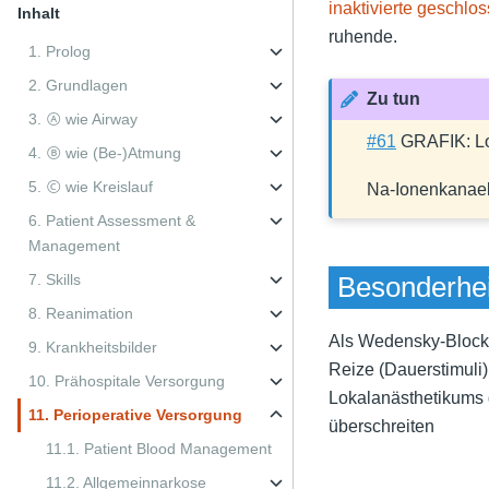
inaktivierte geschlo
Inhalt
ruhende.
1. Prolog
2. Grundlagen
Zu tun
3. Ⓐ wie Airway
#61
GRAFIK: Lok
4. Ⓑ wie (Be-)Atmung
5. Ⓒ wie Kreislauf
Na-Ionenkanae
6. Patient Assessment &
Management
7. Skills
Besonderhe
8. Reanimation
Als Wedensky-Block w
9. Krankheitsbilder
Reize (Dauerstimuli
10. Prähospitale Versorgung
Lokalanästhetikums g
11. Perioperative Versorgung
überschreiten
11.1. Patient Blood Management
11.2. Allgemeinnarkose