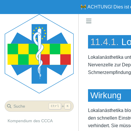
🚧
ACHTUNG!
Dies ist
11.4.1.
Lo
Lokalanästhetika unt
Nervenzelle zur Depo
Schmerzempfindung
Wirkung
Suche
+
Ctrl
K
Lokalanästhetika bl
den schnellen Einstr
Kompendium des CCCA
verhindert. Sie müss