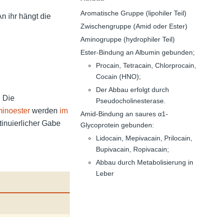
Aromatische Gruppe (lipohiler Teil)
An ihr hängt die
Zwischengruppe (Amid oder Ester)
Aminogruppe (hydrophiler Teil)
Ester-Bindung an Albumin gebunden;
Procain, Tetracain, Chlorprocain,
Cocain (HNO);
Der Abbau erfolgt durch
. Die
Pseudocholinesterase.
inoester
werden
im
Amid-Bindung an saures α1-
tinuierlicher Gabe
Glycoprotein gebunden:
Lidocain, Mepivacain, Prilocain,
Bupivacain, Ropivacain;
Abbau durch Metabolisierung in
Leber