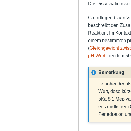
Die Dissoziationsko
Grundlegend zum Ver
beschreibt den Zu
Reaktion. Im Kontext
einem bestimmten 
(
Gleichgewicht zwis
pH-Wert
, bei dem 5
Bemerkung
Je höher der pKa
Wert, deso kürz
pKa 8,1 Mepivac
entzündlichem 
Penedration un