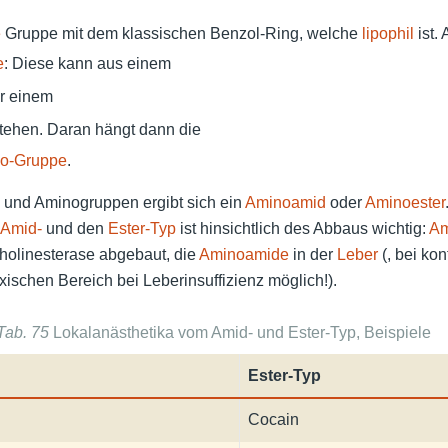
e
Gruppe mit dem klassischen Benzol-Ring, welche
lipophil
ist. 
e
: Diese kann aus einem
r einem
ehen. Daran hängt dann die
no-Gruppe
.
 und Aminogruppen ergibt sich ein
Aminoamid
oder
Aminoester
Amid-
und den
Ester-Typ
ist hinsichtlich des Abbaus wichtig:
Am
holinesterase abgebaut, die
Aminoamide
in der
Leber
(, bei kon
xischen Bereich bei Leberinsuffizienz möglich!).
Tab. 75
Lokalanästhetika vom Amid- und Ester-Typ, Beispiele
Ester-Typ
Cocain