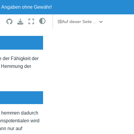
le Angaben ohne Gewähr!
Auf dieser Seite ...
Wirkung
Besonderheit: Wedensky-Block
Besonderheit: Differenzialblock
Chemischer Aufbau
 der Fähigkeit der
Ladung und Nicht-Ladung
ble Hemmung der
Beispiele
Nebenwirkungen
Lokalanästhetika-Intoxikation
d hemmen dadurch
nspotentialen wird
ann nur auf