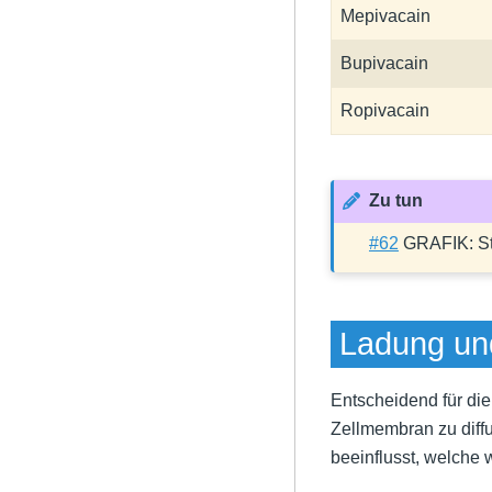
Mepivacain
Bupivacain
Ropivacain
Zu tun
#62
GRAFIK: Str
Ladung un
Entscheidend für die
Zellmembran zu diffu
beeinflusst, welche