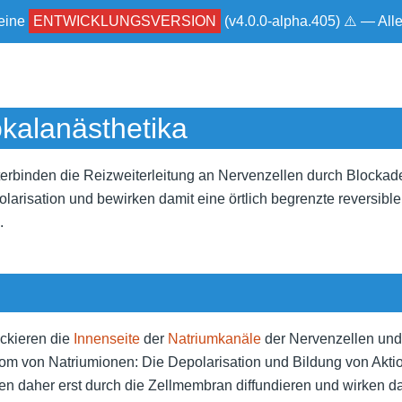
 eine
ENTWICKLUNGSVERSION
(v4.0.0-alpha.405) ⚠ — Al
kalanästhetika
erbinden die Reizweiterleitung an Nervenzellen durch Blockade
larisation und bewirken damit eine örtlich begrenzte reversi
.
ockieren die
Innenseite
der
Natriumkanäle
der Nervenzellen un
om von Natriumionen: Die Depolarisation und Bildung von Aktio
en daher erst durch die Zellmembran diffundieren und wirken d