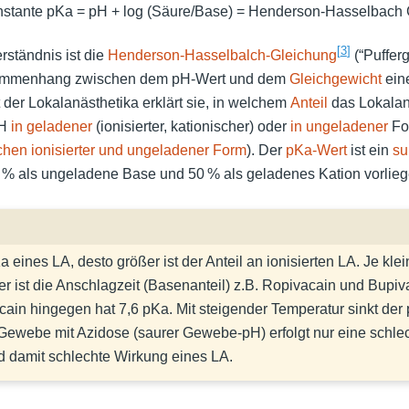
nstante pKa = pH + log (Säure/Base) = Henderson-Hasselbach
[
3
]
ständnis ist die
Henderson-Hasselbalch-Gleichung
(“Pufferg
sammenhang zwischen dem pH-Wert und dem
Gleichgewicht
ein
 der Lokalanästhetika erklärt sie, in welchem
Anteil
das Lokalan
pH
in geladener
(ionisierter, kationischer) oder
in ungeladener
For
chen ionisierter und ungeladener Form
). Der
pKa-Wert
ist ein
su
0 % als ungeladene Base und 50 % als geladenes Kation vorlieg
 eines LA, desto größer ist der Anteil an ionisierten LA. Je kle
er ist die Anschlagzeit (Basenanteil) z.B. Ropivacain und Bupi
ain hingegen hat 7,6 pKa. Mit steigender Temperatur sinkt der 
Gewebe mit Azidose (saurer Gewebe-pH) erfolgt nur eine schle
d damit schlechte Wirkung eines LA.