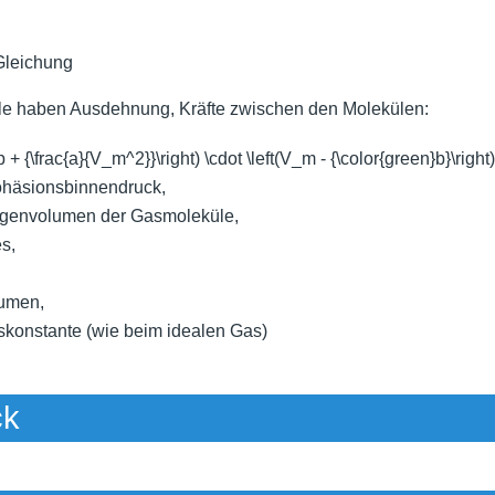
Gleichung
e haben Ausdehnung, Kräfte zwischen den Molekülen:
t(p + {\frac{a}{V_m^2}}\right) \cdot \left(V_m - {\color{green}b}\right
häsionsbinnendruck,
genvolumen der Gasmoleküle,
s,
lumen,
askonstante (wie beim idealen Gas)
ck