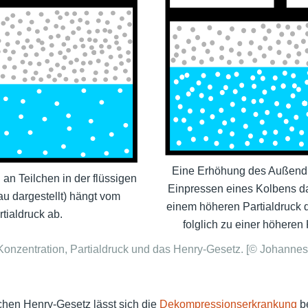
Eine Erhöhung des Außendr
 an Teilchen in der flüssigen
Einpressen eines Kolbens dar
au dargestellt) hängt vom
einem höheren Partialdruck
rtialdruck ab.
folglich zu einer höheren
 Konzentration, Partialdruck und das Henry-Gesetz. [© Johanne
achen Henry-Gesetz lässt sich die
Dekompressionserkrankung
b