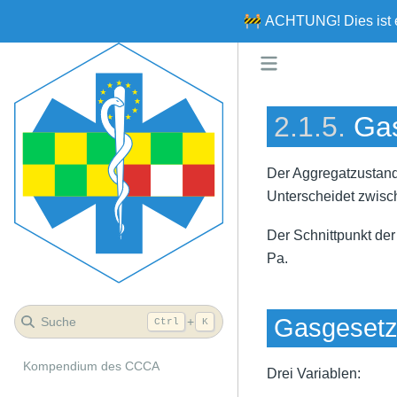
🚧
ACHTUNG!
Dies ist
2.1.5.
Ga
Der Aggregatzustand
Unterscheidet zwisc
Der Schnittpunkt de
Pa.
Gasgeset
Suche
+
Ctrl
K
Kompendium des CCCA
Drei Variablen: