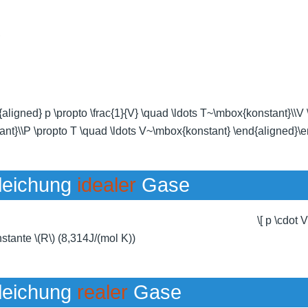
,
n{aligned} p \propto \frac{1}{V} \quad \ldots T~\mbox{konstant}\\V
nt}\\P \propto T \quad \ldots V~\mbox{konstant} \end{aligned}\en
leichung
idealer
Gase
\[ p \cdot 
stante
\(R\)
(8,314J/(mol K))
leichung
realer
Gase