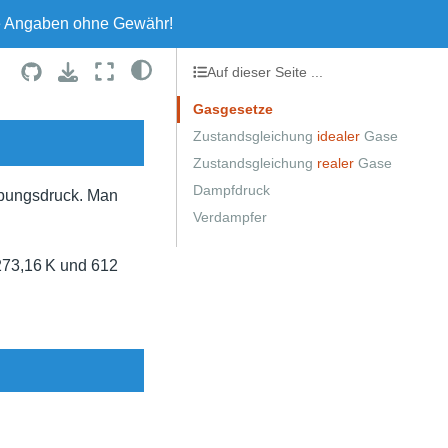
le Angaben ohne Gewähr!
Auf dieser Seite ...
Gasgesetze
Zustandsgleichung
idealer
Gase
Zustandsgleichung
realer
Gase
Dampfdruck
ebungsdruck. Man
Verdampfer
 273,16 K und 612