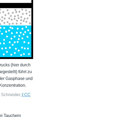
ucks (hier durch
gestellt) führt zu
 der Gasphase und
 Konzentration.
s Schneider,
ℓ CC
ei Tauchern