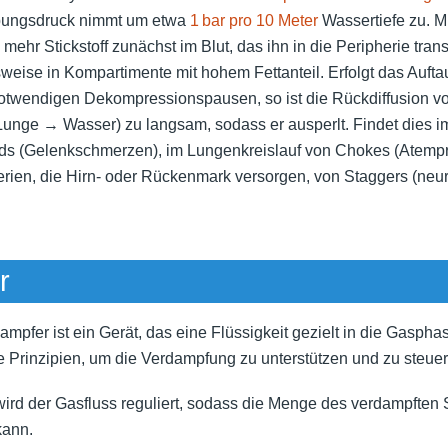
bungsdruck nimmt um etwa
1 bar pro 10 Meter
Wassertiefe zu. 
h mehr Stickstoff zunächst im Blut, das ihn in die Peripherie trans
gsweise in Kompartimente mit hohem Fettanteil. Erfolgt das Auft
notwendigen Dekompressionspausen, so ist die Rückdiffusion von
nge → Wasser) zu langsam, sodass er ausperlt. Findet dies i
ds (Gelenkschmerzen), im Lungenkreislauf von Chokes (Atemp
erien, die Hirn- oder Rückenmark versorgen, von Staggers (neu
r
ampfer ist ein Gerät, das eine Flüssigkeit gezielt in die Gaspha
e Prinzipien, um die Verdampfung zu unterstützen und zu steuer
ird der Gasfluss reguliert, sodass die Menge des verdampften St
kann.