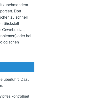
Mit zunehmendem
portiert. Dort
auchen zu schnell
 Stickstoff
m Gewebe statt,
roblemen) oder bei
rologischen
se überführt. Dazu
n.
offes kontrolliert