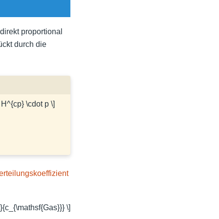
direkt proportional
ückt durch die
= H^{cp} \cdot p \]
rteilungskoeffizient
}{c_{\mathsf{Gas}}} \]