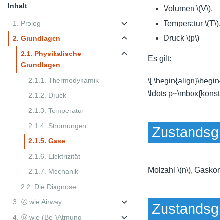
Inhalt
Volumen
\(V\)
,
1. Prolog
Temperatur
\(T\)
Druck
\(p\)
2. Grundlagen
2.1. Physikalische
Es gilt:
Grundlagen
2.1.1. Thermodynamik
\[ \begin{align}\begi
\ldots p~\mbox{konsta
2.1.2. Druck
2.1.3. Temperatur
2.1.4. Strömungen
Zustandsg
2.1.5. Gase
2.1.6. Elektrizität
Molzahl
\(n\)
,
Gaskon
2.1.7. Mechanik
2.2. Die Diagnose
3. Ⓐ wie Airway
Zustandsg
4. Ⓑ wie (Be-)Atmung