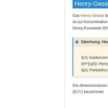
Henry-Geset
Das
Henry-Gesetz
be
ist zur Konzentration
Henry-Konstante
\(H
Gleichung: He
\(c\)
: Gaskonzent
\(H^{cp}\)
: Henr
\(p\)
: Partialdr
Die dimensionslose
(
BGV
) bezeichnet: