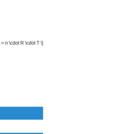
) = n \cdot R \cdot T \]