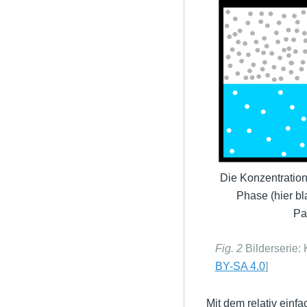
Die Konzentration
Phase (hier bl
Pa
Fig. 2
Bilderserie:
BY-SA 4.0
]
Mit dem relativ einf