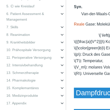
5. Ⓒ wie Kreislauf
Syn.
6. Patient Assessment &
Van-der-Waals-
Management
Reale
Gase: Molekül
7. Skills
8. Reanimation
\[ \lef
\({{\frac{a}{V^2}}}\)
Ko
9. Krankheitsbilder
\({\color{green}b}\)
Ei
10. Prähospitale Versorgung
\(p\)
: Druck des Gase
11. Perioperative Versorgung
\(T\)
: Temperatur,
12. Intensivbehandlung
\(V_m\)
: molares Vo
13. Schmerztherapie
\(R\)
: Universelle G
14. Pharmakologie
15. Komplemantäres
Dampfdru
16. Medizinprodukte
17. Appendix