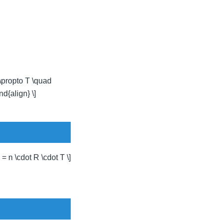
 \propto T \quad
d{align} \]
V = n \cdot R \cdot T \]