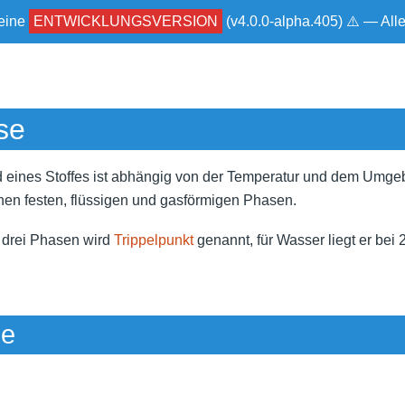
 eine
ENTWICKLUNGSVERSION
(v4.0.0-alpha.405) ⚠ — Al
se
 eines Stoffes ist abhängig von der Temperatur und dem Umg
hen festen, flüssigen und gasförmigen Phasen.
r drei Phasen wird
Trippelpunkt
genannt, für Wasser liegt er bei
ze