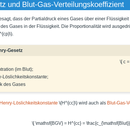
z und Blut-Gas-Verteilungskoeffizient
sagt, dass der Partialdruck eines Gases über einer Flüssigkeit 
 des Gases in der Flüssigkeit. Die Proportionalität wird ausgedr
^{cp}\)
.
nry-Gesetz
\[ c 
ration (im Blut);
y-Löslichkeitskonstante;
uck des Gases
Henry-Löslichkeitskonstante
\(H^{cc}\)
wird auch als
Blut-Gas-Ve
\[ \mathsf{BGV} = H^{cc} = \frac{c_{\mathsf{Blut}}