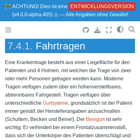
🚧
ACHTUNG!
Dies ist eine
ENTWICKLUNGSVERSION
(v4.0.0-alpha.405) ⚠ — Alle Angaben ohne Gewähr!
7.4.1.
Fahrtragen
Eine Krankentrage besteht aus einer Liegefläche für den
Patienten und 4 Holmen, mit welchen die Trage von zwei
oder mehr Personen getragen werden kann. Moderne
Tragen verfügen zudem über ein höhenverstellbares,
abtrennbares Fahrgestell. Tragen verfügen über
unterschiedliche
Gurtsyteme
, grundsätzlich ist der Patient
immer gemäß der Herstellerangaben anzuschnallen
(Schultern, Becken und Beine!). Der
Beingurt
ist sehr
wichtig: Er verhindert bei einem Frontalzusammenstoß,
dass sich der Unterkörper des Patienten überschlägt und