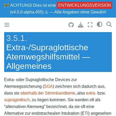
🚧
ACHTUNG!
Dies ist eine
ENTWICKLUNGSVERSION
(v4.0.0-alpha.405) ⚠ — Alle Angaben ohne Gewähr!
3.5.1.
Extra-/Supraglottische
Atemwegshilfsmittel —
Allgemeines
Extra- oder Supraglottische Devices zur
Atemwegssicherung (
SGA
) zeichnen sich dadurch aus,
dass sie
oberhalb der Stimmbandbene
, also
extra-
bzw.
supraglottisch
, zu liegen kommen. Sie werden oft als
“alternativer Atemweg” bezeichnet, da sie oft eine
Alternative zur endotrachealen Intubation (ETI) angesehen