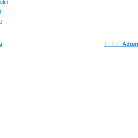
olin
l
l
a
14.6.1.
Adren