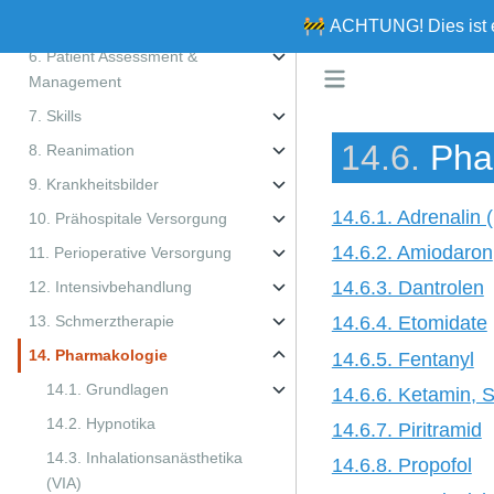
5. Ⓒ wie Kreislauf
🚧
ACHTUNG!
Dies ist
6. Patient Assessment &
Management
7. Skills
14.6.
Pha
8. Reanimation
9. Krankheitsbilder
14.6.1. Adrenalin 
10. Prähospitale Versorgung
14.6.2. Amiodaron
11. Perioperative Versorgung
14.6.3. Dantrolen
12. Intensivbehandlung
13. Schmerztherapie
14.6.4. Etomidate
14. Pharmakologie
14.6.5. Fentanyl
14.1. Grundlagen
14.6.6. Ketamin, S
14.2. Hypnotika
14.6.7. Piritramid
14.3. Inhalationsanästhetika
14.6.8. Propofol
(VIA)