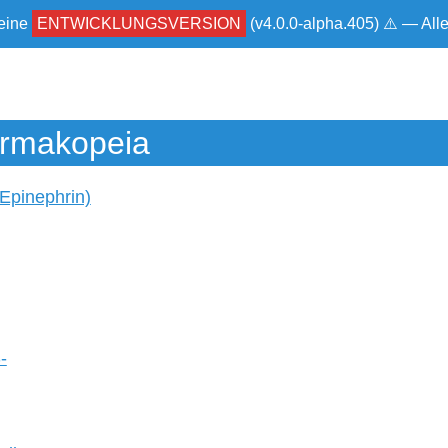
 eine
ENTWICKLUNGSVERSION
(v4.0.0-alpha.405) ⚠ — Al
rmakopeia
(Epinephrin)
-