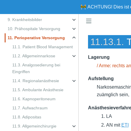
7. Skills
🚧
ACHTUNG!
Dies ist
8. Reanimation
9. Krankheitsbilder
10. Prähospitale Versorgung
11. Perioperative Versorgung
11.13.1.
11.1. Patient Blood Management
11.2. Allgemeinnarkose
Lagerung
11.3. Analgosedierung bei
/ Arme: rechts a
Eingriffen
Aufstellung
11.4. Regionalanästhesie
Narkosemaschine
11.5. Ambulante Anästhesie
zuämglich sein,
11.6. Kapnoperitoneum
Anästhesieverfahre
11.7. Aufwachraum
LA
11.8. Adipositas
AN mit
ETI
11.9. Allgemeinchirurgie