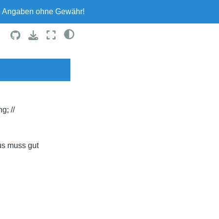
le Angaben ohne Gewähr!
g; //
us muss gut