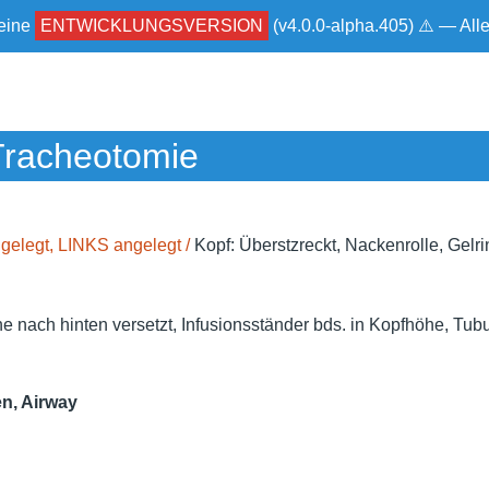
 eine
ENTWICKLUNGSVERSION
(v4.0.0-alpha.405) ⚠ — Al
Tracheotomie
ngelegt, LINKS angelegt /
Kopf: Überstzreckt, Nackenrolle, Gelrin
 nach hinten versetzt, Infusionsständer bds. in Kopfhöhe, Tub
n, Airway