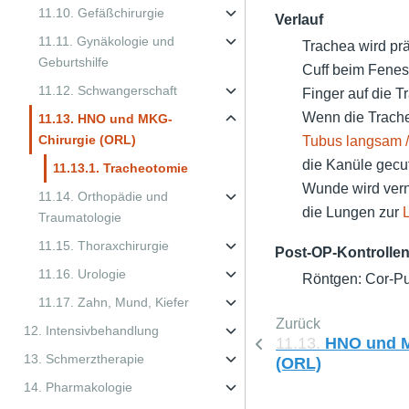
11.10. Gefäßchirurgie
Verlauf
11.11. Gynäkologie und
Trachea wird prä
Geburtshilfe
Cuff beim Fenest
11.12. Schwangerschaft
Finger auf die T
Wenn die Trache
11.13. HNO und MKG-
Chirurgie (ORL)
Tubus langsam 
die Kanüle gecu
11.13.1. Tracheotomie
Wunde wird vern
11.14. Orthopädie und
die Lungen zur
Traumatologie
11.15. Thoraxchirurgie
Post-OP-Kontrolle
11.16. Urologie
Röntgen: Cor-P
11.17. Zahn, Mund, Kiefer
Zurück
12. Intensivbehandlung
11.13.
HNO und M
13. Schmerztherapie
(ORL)
14. Pharmakologie