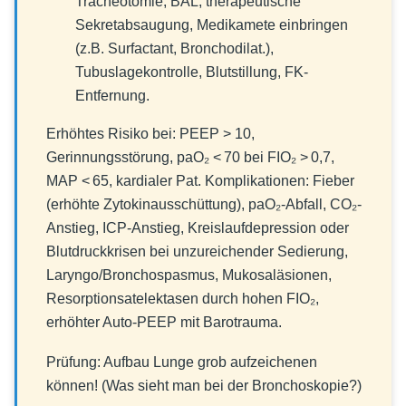
Tracheotomie, BAL, therapeutische
Sekretabsaugung, Medikamete einbringen
(z.B. Surfactant, Bronchodilat.),
Tubuslagekontrolle, Blutstillung, FK-
Entfernung.
Erhöhtes Risiko bei: PEEP > 10,
Gerinnungsstörung, paO₂ < 70 bei FIO₂ > 0,7,
MAP < 65, kardialer Pat. Komplikationen: Fieber
(erhöhte Zytokinausschüttung), paO₂-Abfall, CO₂-
Anstieg, ICP-Anstieg, Kreislaufdepression oder
Blutdruckkrisen bei unzureichender Sedierung,
Laryngo/Bronchospasmus, Mukosaläsionen,
Resorptionsatelektasen durch hohen FIO₂,
erhöhter Auto-PEEP mit Barotrauma.
Prüfung: Aufbau Lunge grob aufzeichenen
können! (Was sieht man bei der Bronchoskopie?)