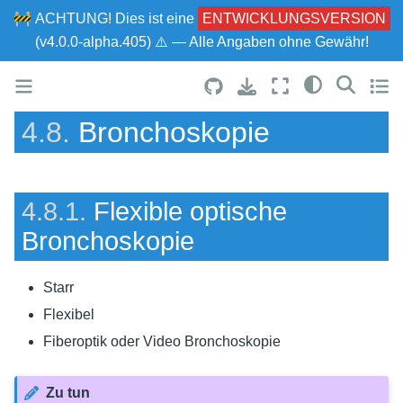
🚧
ACHTUNG!
Dies ist eine
ENTWICKLUNGSVERSION
(v4.0.0-alpha.405) ⚠ — Alle Angaben ohne Gewähr!
4.8.
Bronchoskopie
4.8.1.
Flexible optische
Bronchoskopie
Starr
Flexibel
Fiberoptik oder Video Bronchoskopie
Zu tun