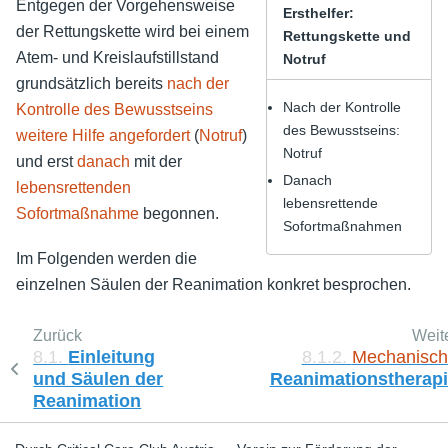
Entgegen der Vorgehensweise
Ersthelfer:
der Rettungskette wird bei einem
Rettungskette und
Atem- und Kreislaufstillstand
Notruf
grundsätzlich bereits
nach der
Nach der Kontrolle
Kontrolle des Bewusstseins
des Bewusstseins:
weitere Hilfe angefordert
(
Notruf
)
Notruf
und erst
danach
mit der
Danach
lebensrettenden
lebensrettende
Sofortmaßnahme
begonnen.
Sofortmaßnahmen
Im Folgenden werden die
einzelnen Säulen der Reanimation konkret besprochen.
Zurück
Weit
8.1.
Einleitung
8.1.2.
Mechanisc
und Säulen der
Reanimationstherap
Reanimation