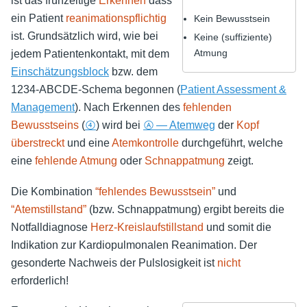
ist das frühzeitige
Erkennen
dass
ein Patient
reanimationspflichtig
Kein Bewusstsein
ist. Grundsätzlich wird, wie bei
Keine (suffiziente)
Atmung
jedem Patientenkontakt, mit dem
Einschätzungsblock
bzw. dem
1234-ABCDE-Schema begonnen (
Patient Assessment &
Management
). Nach Erkennen des
fehlenden
Bewusstseins
(
④
) wird bei
Ⓐ — Atemweg
der
Kopf
überstreckt
und eine
Atemkontrolle
durchgeführt, welche
eine
fehlende Atmung
oder
Schnappatmung
zeigt.
Die Kombination
“fehlendes Bewusstsein”
und
“Atemstillstand”
(bzw. Schnappatmung) ergibt bereits die
Notfalldiagnose
Herz-Kreislaufstillstand
und somit die
Indikation zur Kardiopulmonalen Reanimation. Der
gesonderte Nachweis der Pulslosigkeit ist
nicht
erforderlich!