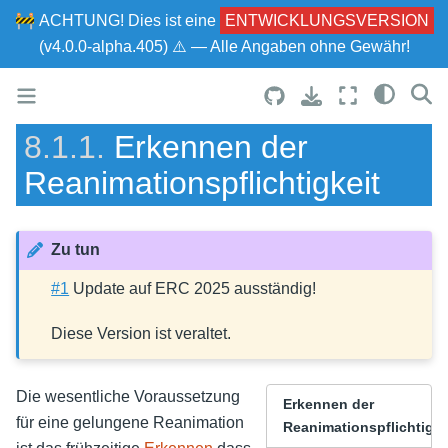
🚧
ACHTUNG!
Dies ist eine
ENTWICKLUNGSVERSION
(v4.0.0-alpha.405) ⚠ — Alle Angaben ohne Gewähr!
8.1.1.
Erkennen der
Reanimationspflichtigkeit
Zu tun
#1
Update auf ERC 2025 ausständig!
Diese Version ist veraltet.
Die wesentliche Voraussetzung
Erkennen der
für eine gelungene Reanimation
Reanimationspflichtigke