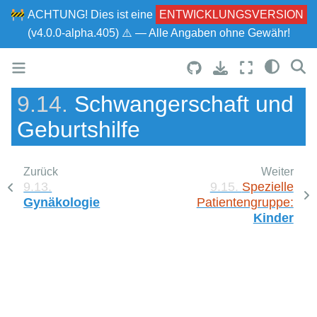
🚧
ACHTUNG!
Dies ist eine
ENTWICKLUNGSVERSION
(v4.0.0-alpha.405) ⚠ — Alle Angaben ohne Gewähr!
9.14.
Schwangerschaft und
Geburtshilfe
Zurück
Weiter
9.13.
9.15.
Spezielle
Gynäkologie
Patientengruppe:
Kinder