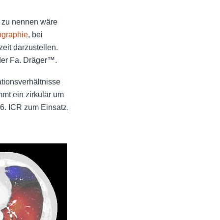
 zu nennen wäre
graphie
, bei
eit darzustellen.
er Fa. Dräger™.
tionsverhältnisse
mmt ein zirkulär um
-6. ICR zum Einsatz,