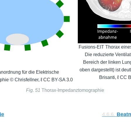
Fusions-EIT Thorax ein
Die reduzierte Ventila
Bereich der linken Lung
oben dargestellt) ist deu
nordnung für die Elektrische
Brisanti, ℓ CC 
ie © Chrisfellner, ℓ CC BY-SA 3.0
Fig. 51
Thorax-Impedanztomographie
ie
4.6.6.
Beat