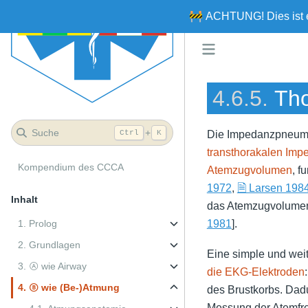
🚧
ACHTUNG!
Dies ist
4.6.5.
Th
Suche
+
Die Impedanzpneumo
Ctrl
K
transthorakalen Imp
Kompendium des CCCA
Atemzugvolumen
, f
1972
,
🗎 Larsen 198
Inhalt
das Atemzugvolumen 
1981
].
1. Prolog
2. Grundlagen
Eine simple und weit
3. Ⓐ wie Airway
die EKG-Elektroden
4. Ⓑ wie (Be-)Atmung
des Brustkorbs. Dad
Messung der Atemfr