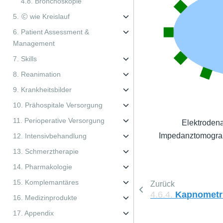
4.8. Bronchoskopie
5. Ⓒ wie Kreislauf
6. Patient Assessment &
Management
7. Skills
8. Reanimation
9. Krankheitsbilder
10. Prähospitale Versorgung
11. Perioperative Versorgung
Elektrodena
Impedanztomograph
12. Intensivbehandlung
13. Schmerztherapie
14. Pharmakologie
15. Komplemantäres
Zurück
4.6.4.
Kapnometr
16. Medizinprodukte
17. Appendix