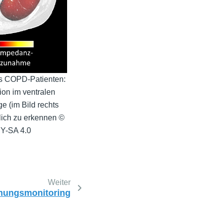
es COPD-Patienten:
tion im ventralen
e (im Bild rechts
tlich zu erkennen ©
BY-SA 4.0
Weiter
mungsmonitoring