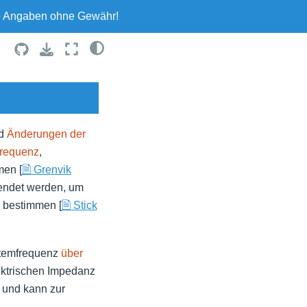
le Angaben ohne Gewähr!
d
Änderungen der
requenz
,
men [
🗎 Grenvik
wendet werden, um
 bestimmen [
🗎 Stick
 Atemfrequenz
über
ektrischen Impedanz
 und kann zur