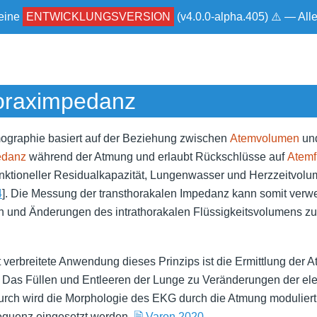
 eine
ENTWICKLUNGSVERSION
(v4.0.0-alpha.405) ⚠ — Al
oraximpedanz
graphie basiert auf der Beziehung zwischen
Atemvolumen
un
edanz
während der Atmung und erlaubt Rückschlüsse auf
Atemf
unktioneller Residualkapazität, Lungenwasser und Herzzeitvolu
4
]. Die Messung der transthorakalen Impedanz kann somit ver
und Änderungen des intrathorakalen Flüssigkeitsvolumens zu
 verbreitete Anwendung dieses Prinzips ist die Ermittlung der
: Das Füllen und Entleeren der Lunge zu Veränderungen der el
urch wird die Morphologie des EKG durch die Atmung moduliert
equenz eingesetzt werden.
🗎 Varon 2020