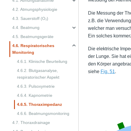
4.1. Atmungsanatomie
4.2. Atmungsphysiologie
Die Messung der Th
4.3. Sauerstoff (O₂)
z.B. die Verwendung 
4.4. Beatmung
welcher man versucht
Ein solches kommerz
4.5. Beatmungsgeräte
4.6. Respiratorisches
Die elektrische Impe
Monitoring
der Lunge. Sie hat e
4.6.1. Klinische Beurteilung
den Körper angebrach
4.6.2. Blutgasanalyse,
siehe
Fig. 51
.
respiratorischer Aspekt
4.6.3. Pulsoxymetrie
4.6.4. Kapnometrie
4.6.5. Thoraximpedanz
4.6.6. Beatmungsmonitoring
4.7. Thoraxdrainage