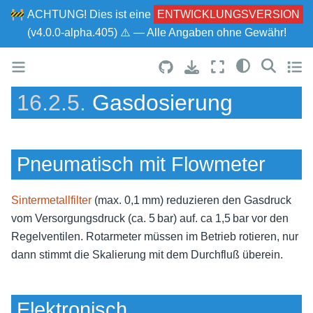
🚧
ACHTUNG!
Dies ist eine
ENTWICKLUNGSVERSION
(v4.0.0-alpha.405) ⚠ — Alle Angaben ohne Gewähr!
16.2.5.
Gasdosierung
Pneumatisch mit Flowmeter
Sintermetallfilter
(max. 0,1 mm) reduzieren den Gasdruck
vom Versorgungsdruck (ca. 5 bar) auf. ca 1,5 bar vor den
Regelventilen. Rotarmeter müssen im Betrieb rotieren, nur
dann stimmt die Skalierung mit dem Durchfluß überein.
Elektronisch