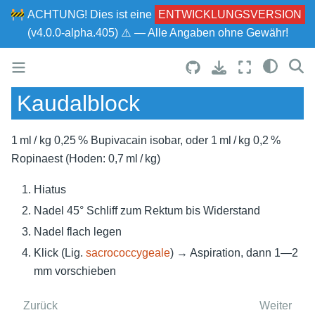
🚧
ACHTUNG!
Dies ist eine
ENTWICKLUNGSVERSION
(v4.0.0-alpha.405) ⚠ — Alle Angaben ohne Gewähr!
Kaudalblock
1 ml / kg 0,25 % Bupivacain isobar, oder 1 ml / kg 0,2 %
Ropinaest (Hoden: 0,7 ml / kg)
Hiatus
Nadel 45° Schliff zum Rektum bis Widerstand
Nadel flach legen
Klick (Lig.
sacrococcygeale
) → Aspiration, dann 1—2
mm vorschieben
Zurück
Weiter