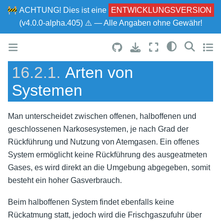
🚧
ACHTUNG!
Dies ist eine
ENTWICKLUNGSVERSION
(v4.0.0-alpha.405) ⚠ — Alle Angaben ohne Gewähr!
16.2.1.
Arten von
Systemen
Man unterscheidet zwischen offenen, halboffenen und
geschlossenen Narkosesystemen, je nach Grad der
Rückführung und Nutzung von Atemgasen. Ein offenes
System ermöglicht keine Rückführung des ausgeatmeten
Gases, es wird direkt an die Umgebung abgegeben, somit
besteht ein hoher Gasverbrauch.
Beim halboffenen System findet ebenfalls keine
Rückatmung statt, jedoch wird die Frischgaszufuhr über