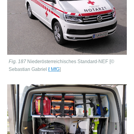
Fig. 187
Niederösterreichisches Standard-NEF [©
Sebastian Gabriel
ℓ MfG
]