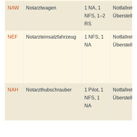
NAW
Notarztwagen
1 NA, 1
Notfallrett
NFS, 1–2
Überstellu
RS
NEF
Notarzteinsatzfahrzeug
1 NFS, 1
Notfallrett
NA
Überstellu
NAH
Notarzthubschrauber
1 Pilot, 1
Notfallrett
NFS, 1
Überstellu
NA