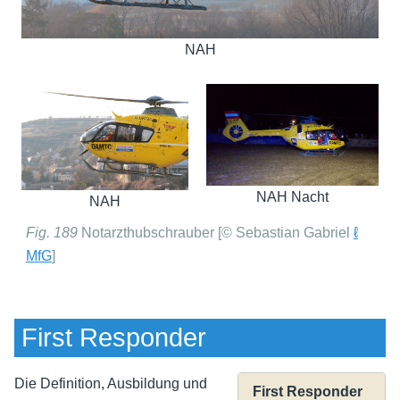
NAH
NAH Nacht
NAH
Fig. 189
Notarzthubschrauber [© Sebastian Gabriel
ℓ
MfG
]
First Responder
Die Definition, Ausbildung und
First Responder