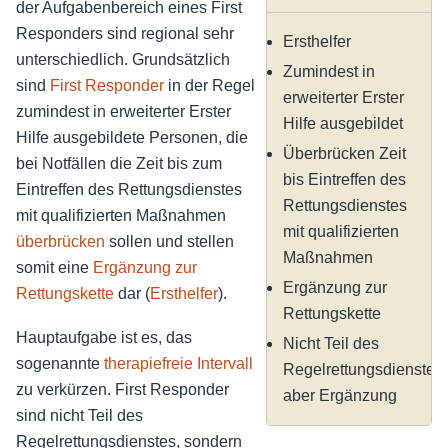
der Aufgabenbereich eines First
Responders sind regional sehr
Ersthelfer
unterschiedlich. Grundsätzlich
Zumindest in
sind
First Responder
in der Regel
erweiterter Erster
zumindest in erweiterter Erster
Hilfe ausgebildet
Hilfe ausgebildete Personen, die
Überbrücken Zeit
bei Notfällen die Zeit bis zum
bis Eintreffen des
Eintreffen des Rettungsdienstes
Rettungsdienstes
mit qualifizierten Maßnahmen
mit qualifizierten
überbrücken
sollen und stellen
Maßnahmen
somit eine
Ergänzung zur
Ergänzung zur
Rettungskette
dar (
Ersthelfer
).
Rettungskette
Hauptaufgabe ist es, das
Nicht Teil des
sogenannte
therapiefreie Intervall
Regelrettungsdienstes,
zu verkürzen. First Responder
aber Ergänzung
sind nicht Teil des
Regelrettungsdienstes, sondern