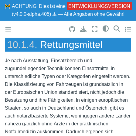
🚧
ACHTUNG!
Dies ist eine
ENTWICKLUNGSVERSION
(v4.0.0-alpha.405) ⚠ — Alle Angaben ohne Gewähr!
10.1.4.
Rettungsmittel
Je nach Ausstattung, Einsatzbereich und
zugrundeliegender Technik können Einsatzmittel in
unterschiedliche Typen oder Kategorien eingeteilt werden.
Die Klassifizierung von Fahrzeugen ist grundsätzlich in
der Europäischen Union standardisiert, nicht jedoch die
Besatzung und ihre Fähigkeiten. In einigen europäischen
Staaten, so auch in Deutschland und Österreich, gibt es
auch notarztbasierte Systeme, wohingegen andere Länder
nahezu gänzlich ohne Ärzte in der präklinischen
Notfallmedizin auskommen. Dadurch ergeben sich