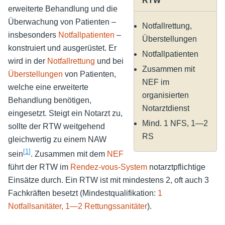
RTW
erweiterte Behandlung und die
Überwachung von Patienten –
Notfallrettung,
insbesonders
Notfallpatienten
–
Überstellungen
konstruiert und ausgerüstet. Er
Notfallpatienten
wird in der
Notfallrettung
und bei
Zusammen mit
Überstellungen
von Patienten,
NEF im
welche eine erweiterte
organisierten
Behandlung benötigen,
Notarztdienst
eingesetzt. Steigt ein Notarzt zu,
Mind. 1 NFS, 1—2
sollte der RTW weitgehend
RS
gleichwertig zu einem NAW
[
1
]
sein
. Zusammen mit dem
NEF
führt der RTW im
Rendez-vous-System
notarztpflichtige
Einsätze durch. Ein RTW ist mit mindestens 2, oft auch 3
Fachkräften besetzt (Mindestqualifikation:
1
Notfallsanitäter, 1—2 Rettungssanitäter
).