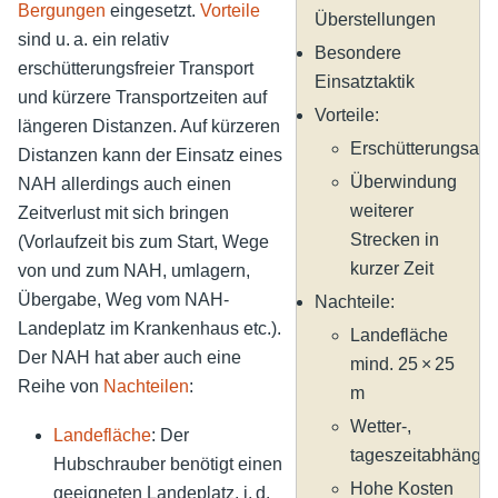
Bergungen
eingesetzt.
Vorteile
Überstellungen
sind u. a. ein relativ
Besondere
erschütterungsfreier Transport
Einsatztaktik
und kürzere Transportzeiten auf
Vorteile:
längeren Distanzen. Auf kürzeren
Erschütterungsar
Distanzen kann der Einsatz eines
Überwindung
NAH allerdings auch einen
weiterer
Zeitverlust mit sich bringen
Strecken in
(Vorlaufzeit bis zum Start, Wege
kurzer Zeit
von und zum NAH, umlagern,
Übergabe, Weg vom NAH-
Nachteile:
Landeplatz im Krankenhaus etc.).
Landefläche
Der NAH hat aber auch eine
mind. 25 × 25
Reihe von
Nachteilen
:
m
Wetter-,
Landefläche
: Der
tageszeitabhängig
Hubschrauber benötigt einen
Hohe Kosten
geeigneten Landeplatz, i. d.