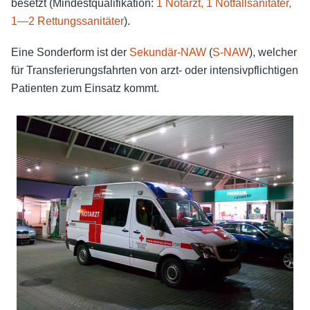
besetzt (Mindestqualifikation:
1 Notarzt, 1 Notfallsanitäter,
1­—2 Rettungssanitäter
).
Eine Sonderform ist der
Sekundär-NAW
(
S-NAW
), welcher
für Transferierungsfahrten von arzt- oder intensivpflichtigen
Patienten zum Einsatz kommt.