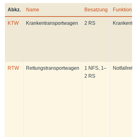
Abkz.
Name
Besatzung
Funktion
KTW
Krankentransportwagen
2 RS
Krankentra
RTW
Rettungstransportwagen
1 NFS, 1–
Notfallrett
2 RS