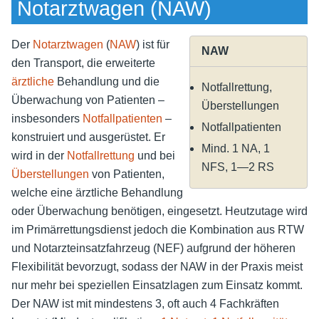
Notarztwagen (NAW)
Der
Notarztwagen
(
NAW
) ist für
NAW
den Transport, die erweiterte
ärztliche
Behandlung und die
Notfallrettung,
Überwachung von Patienten –
Überstellungen
insbesonders
Notfallpatienten
–
Notfallpatienten
konstruiert und ausgerüstet. Er
Mind. 1 NA, 1
wird in der
Notfallrettung
und bei
NFS, 1—2 RS
Überstellungen
von Patienten,
welche eine ärztliche Behandlung
oder Überwachung benötigen, eingesetzt. Heutzutage wird
im Primärrettungsdienst jedoch die Kombination aus RTW
und Notarzteinsatzfahrzeug (NEF) aufgrund der höheren
Flexibilität bevorzugt, sodass der NAW in der Praxis meist
nur mehr bei speziellen Einsatzlagen zum Einsatz kommt.
Der NAW ist mit mindestens 3, oft auch 4 Fachkräften