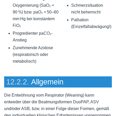
Oxygenierung (SaO₂ <
Schmerzsituation
90 %) bzw. paO₂ < 50–60
nicht beherrscht
mm Hg bei konstantem
Palliation
FiO₂
(Einzelfallabwägung!)
Progredienter paCO₂-
Anstieg
Zunehmende Azidose
(respiratorisch oder
metabolisch)
12.2.2.
Allgemein
Die Entwöhnung vom Respirator (Weaning) kann
entweder über die Beatmungsformen DuoPAP, ASV
und/oder ASB, bzw. in einer Folge dieser Formen, gemäß
den individuellen klinischen Erfordernissen vorgenommen