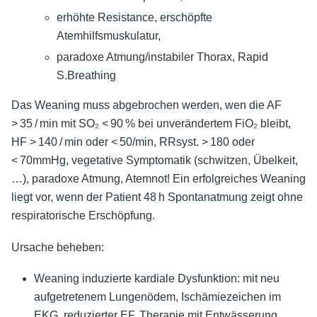
erhöhte Resistance, erschöpfte
Atemhilfsmuskulatur,
paradoxe Atmung/instabiler Thorax, Rapid
S.Breathing
Das Weaning muss abgebrochen werden, wen die AF
> 35 / min mit SO₂ < 90 % bei unverändertem FiO₂ bleibt,
HF > 140 / min oder < 50/min, RRsyst. > 180 oder
< 70mmHg, vegetative Symptomatik (schwitzen, Übelkeit,
…), paradoxe Atmung, Atemnot! Ein erfolgreiches Weaning
liegt vor, wenn der Patient 48 h Spontanatmung zeigt ohne
respiratorische Erschöpfung.
Ursache beheben:
Weaning induzierte kardiale Dysfunktion: mit neu
aufgetretenem Lungenödem, Ischämiezeichen im
EKG, reduzierter EF. Therapie mit Entwässerung,