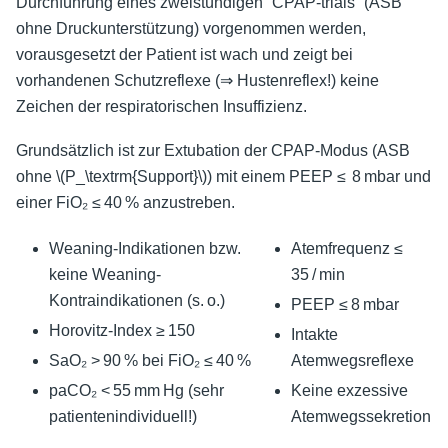
Durchführung eines zweistündigen “CPAP-trials” (ASB
ohne Druckunterstützung) vorgenommen werden,
vorausgesetzt der Patient ist wach und zeigt bei
vorhandenen Schutzreflexe (⇒ Hustenreflex!) keine
Zeichen der respiratorischen Insuffizienz.
Grundsätzlich ist zur Extubation der CPAP-Modus (ASB
ohne
\(P_\textrm{Support}\)
) mit einem PEEP ≤ 8 mbar und
einer FiO₂ ≤ 40 % anzustreben.
Weaning-Indikationen bzw.
Atemfrequenz ≤
keine Weaning-
35 / min
Kontraindikationen (s. o.)
PEEP ≤ 8 mbar
Horovitz-Index ≥ 150
Intakte
SaO₂ > 90 % bei FiO₂ ≤ 40 %
Atemwegsreflexe
paCO₂ < 55 mm Hg (sehr
Keine exzessive
patientenindividuell!)
Atemwegssekretion