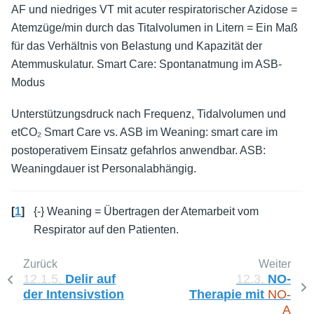
AF und niedriges VT mit acuter respiratorischer Azidose =
Atemzüge/min durch das Titalvolumen in Litern = Ein Maß
für das Verhältnis von Belastung und Kapazität der
Atemmuskulatur. Smart Care: Spontanatmung im ASB-
Modus
Unterstützungsdruck nach Frequenz, Tidalvolumen und
etCO₂ Smart Care vs. ASB im Weaning: smart care im
postoperativem Einsatz gefahrlos anwendbar. ASB:
Weaningdauer ist Personalabhängig.
[
1
]
{-} Weaning = Übertragen der Atemarbeit vom
Respirator auf den Patienten.
Zurück
Weiter
12.1.5.
Delir auf
12.3.
NO-
der Intensivstion
Therapie mit
NO-
A