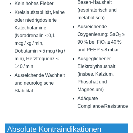
Basen-Haushalt
Kein hohes Fieber
(respiratorisch und
Kreislaufstabilität, keine
metabolisch)
oder niedrigdosierte
Ausreichende
Katecholamine
Oxygenierung: SaO₂ ≥
(Noradrenalin < 0,1
90 % bei FiO₂ ≤ 40 %
mcg / kg / min,
und PEEP ≤ 8 mbar
Dobutamin < 5 mcg / kg /
min), Herzfrequenz <
Ausgeglichener
140 / min
Elektrolythaushalt
(insbes. Kalzium,
Ausreichende Wachheit
Phosphat und
und neurologische
Magnesium)
Stabilität
Adäquate
Compliance/Resistance
Absolute Kontraindikationen