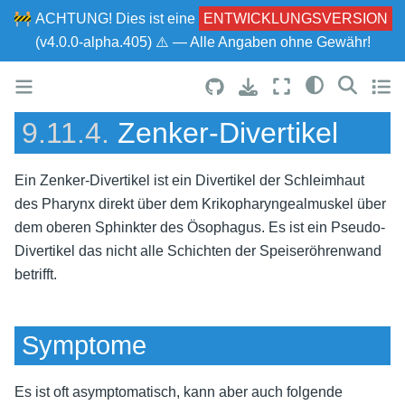
🚧
ACHTUNG!
Dies ist eine
ENTWICKLUNGSVERSION
(v4.0.0-alpha.405) ⚠ — Alle Angaben ohne Gewähr!
9.11.4.
Zenker-Divertikel
Ein Zenker-Divertikel ist ein Divertikel der Schleimhaut
des Pharynx direkt über dem Krikopharyngealmuskel über
dem oberen Sphinkter des Ösophagus. Es ist ein Pseudo-
Divertikel das nicht alle Schichten der Speiseröhrenwand
betrifft.
Symptome
Es ist oft asymptomatisch, kann aber auch folgende