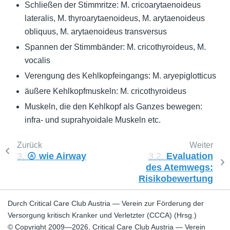
Schließen der Stimmritze: M. cricoarytaenoideus
lateralis, M. thyroarytaenoideus, M. arytaenoideus
obliquus, M. arytaenoideus transversus
Spannen der Stimmbänder: M. cricothyroideus, M.
vocalis
Verengung des Kehlkopfeingangs: M. aryepiglotticus
äußere Kehlkopfmuskeln: M. cricothyroideus
Muskeln, die den Kehlkopf als Ganzes bewegen:
infra- und suprahyoidale Muskeln etc.
Zurück
Weiter
3.
Ⓐ wie Airway
3.2.
Evaluation
des Atemwegs:
Risikobewertung
Durch Critical Care Club Austria — Verein zur Förderung der
Versorgung kritisch Kranker und Verletzter (CCCA) (Hrsg.)
© Copyright 2009—2026, Critical Care Club Austria — Verein