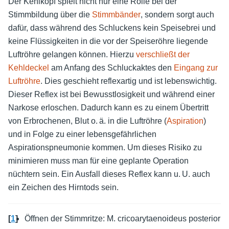
Der Kehlkopf spielt nicht nur eine Rolle bei der
Stimmbildung über die
Stimmbänder
, sondern sorgt auch
dafür, dass während des Schluckens kein Speisebrei und
keine Flüssigkeiten in die vor der Speiseröhre liegende
Luftröhre gelangen können. Hierzu
verschließt der
Kehldeckel
am Anfang des Schluckaktes den
Eingang zur
Luftröhre
. Dies geschieht reflexartig und ist lebenswichtig.
Dieser Reflex ist bei Bewusstlosigkeit und während einer
Narkose erloschen. Dadurch kann es zu einem Übertritt
von Erbrochenen, Blut o. ä. in die Luftröhre (
Aspiration
)
und in Folge zu einer lebensgefährlichen
Aspirationspneumonie kommen. Um dieses Risiko zu
minimieren muss man für eine geplante Operation
nüchtern sein. Ein Ausfall dieses Reflex kann u. U. auch
ein Zeichen des Hirntods sein.
[
1
]
Öffnen der Stimmritze: M. cricoarytaenoideus posterior