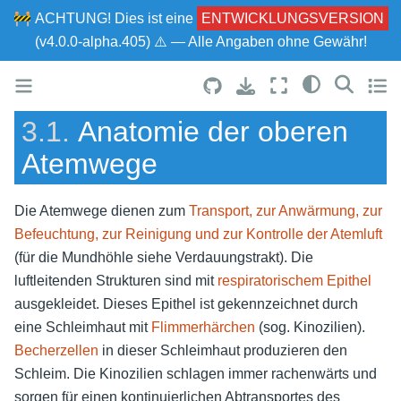
🚧
ACHTUNG!
Dies ist eine
ENTWICKLUNGSVERSION
(v4.0.0-alpha.405) ⚠ — Alle Angaben ohne Gewähr!
3.1.
Anatomie der oberen
Atemwege
Die Atemwege dienen zum
Transport, zur Anwärmung, zur
Befeuchtung, zur Reinigung
und zur Kontrolle der Atemluft
(für die Mundhöhle siehe Verdauungstrakt). Die
luftleitenden Strukturen sind mit
respiratorischem Epithel
ausgekleidet. Dieses Epithel ist gekennzeichnet durch
eine Schleimhaut mit
Flimmerhärchen
(sog. Kinozilien).
Becherzellen
in dieser Schleimhaut produzieren den
Schleim. Die Kinozilien schlagen immer rachenwärts und
sorgen für einen kontinuierlichen Abtransportes des