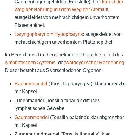
Gaumenbögen gebildete Engstelle), hier
kreuzt der
Weg der Nahrung mit dem Weg der Atemluft
,
ausgekleidet von mehrschichtigem unverhorntem
Plattenepithel.
Laryngopharynx = Hypopharynx
: ausgekleidet von
mehrschichtigem unverhorntem Plattenepithel.
Im Bereich des Rachens befindet sich auch ein Teil des
lymphatischen Systems
- der
Waldeyer'scher Rachenring
.
Dieser besteht aus 5 verschiedenen Organen:
Rachenmandel
(Tonsilla pharyngea): klar abgrenzbar
mit Kapsel
Tubenmandel (Tonsilla tubaria): diffuses
lymphatisches Gewebe
Gaumenmandel
(Tonsilla palatina): klar abgrenzbar
mit Kapsel
Zungengrundmandel (Tonsilla lingualis): klar