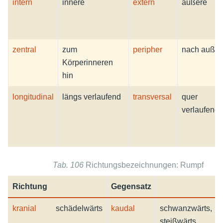
intern
innere
extern
äußere
zentral
zum
peripher
nach auße
Körperinneren
hin
longitudinal
längs verlaufend
transversal
quer
verlaufend
Tab. 106
Richtungsbezeichnungen: Rumpf
Richtung
Gegensatz
kranial
schädelwärts
kaudal
schwanzwärts,
steißwärts