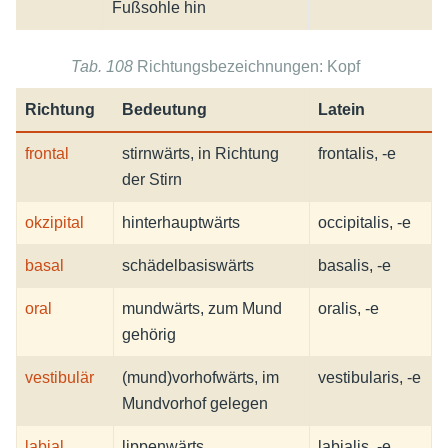
Fußsohle hin
Tab. 108
Richtungsbezeichnungen: Kopf
Richtung
Bedeutung
Latein
frontal
stirnwärts, in Richtung
frontalis, -e
der Stirn
okzipital
hinterhauptwärts
occipitalis, -e
basal
schädelbasiswärts
basalis, -e
oral
mundwärts, zum Mund
oralis, -e
gehörig
vestibulär
(mund)vorhofwärts, im
vestibularis, -e
Mundvorhof gelegen
labial
lippenwärts
labialis, -e