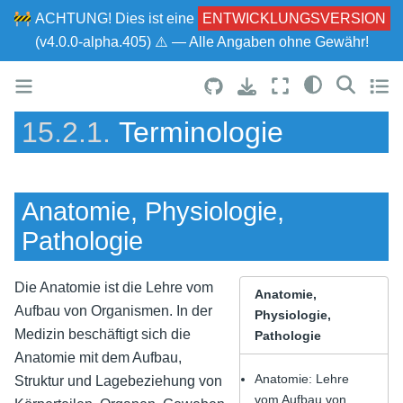
🚧
ACHTUNG!
Dies ist eine
ENTWICKLUNGSVERSION
(v4.0.0-alpha.405) ⚠ — Alle Angaben ohne Gewähr!
15.2.1.
Terminologie
Anatomie, Physiologie,
Pathologie
Die Anatomie ist die Lehre vom
Anatomie,
Aufbau von Organismen. In der
Physiologie,
Medizin beschäftigt sich die
Pathologie
Anatomie mit dem Aufbau,
Anatomie: Lehre
Struktur und Lagebeziehung von
vom Aufbau von