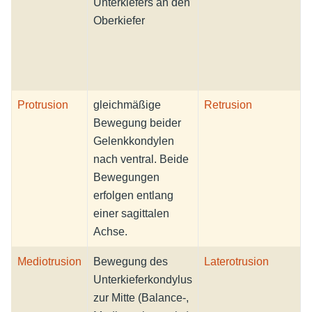
Unterkiefers an den
U
Oberkiefer
O
e
t
Protrusion
gleichmäßige
Retrusion
Bewegung beider
Gelenkkondylen
nach ventral. Beide
n
Bewegungen
erfolgen entlang
e
einer sagittalen
e
Achse.
Mediotrusion
Bewegung des
Laterotrusion
Unterkieferkondylus
U
zur Mitte (Balance-,