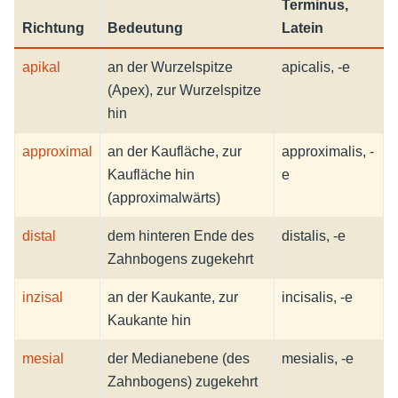
Terminus,
Richtung
Bedeutung
Latein
apikal
an der Wurzelspitze
apicalis, -e
(Apex), zur Wurzelspitze
hin
approximal
an der Kaufläche, zur
approximalis, -
Kaufläche hin
e
(approximalwärts)
distal
dem hinteren Ende des
distalis, -e
Zahnbogens zugekehrt
inzisal
an der Kaukante, zur
incisalis, -e
Kaukante hin
mesial
der Medianebene (des
mesialis, -e
Zahnbogens) zugekehrt