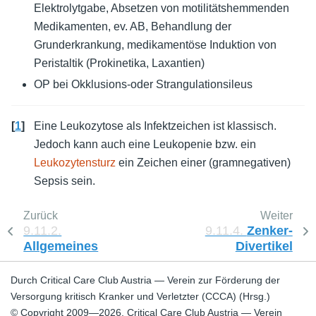
Elektrolytgabe, Absetzen von motilitätshemmenden
Medikamenten, ev. AB, Behandlung der
Grunderkrankung, medikamentöse Induktion von
Peristaltik (Prokinetika, Laxantien)
OP bei Okklusions-oder Strangulationsileus
[
1
]
Eine Leukozytose als Infektzeichen ist klassisch.
Jedoch kann auch eine Leukopenie bzw. ein
Leukozytensturz
ein Zeichen einer (gramnegativen)
Sepsis sein.
Zurück
Weiter
9.11.2.
9.11.4.
Zenker-
Allgemeines
Divertikel
Durch Critical Care Club Austria — Verein zur Förderung der
Versorgung kritisch Kranker und Verletzter (CCCA) (Hrsg.)
© Copyright 2009—2026, Critical Care Club Austria — Verein