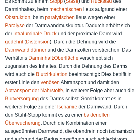
Es kommt zu einem
Stopp
(
Stase
) und
Rückstau
des
Darminhaltes, beim
mechanischen
Ileus aufgrund einer
Obstruktion
, beim
paralytischen
Ileus wegen einer
Paralyse
der Darmwandmuskulatur. Dadurch erhöht sich
der
intraluminale Druck
und der proximale Darm wird
gedehnt
(
Distension
). Durch die Dehnung wird die
Darmwand dünner
und die Darmzotten verstreichen. Das
Verhältnis
Darminhalt:Oberfläche
verschiebt sich
zugunsten des Inhaltes. Durch die Dehnung des Darms
wird auch die
Blutzirkulation
beeinträchtigt: Dies betrifft in
erster Linie den
venösen
Abtransport und damit den
Abtransport der Nährstoffe
, in weiterer Folge aber auch die
Blutversorgung
des Darms selbst. Somit kommt es in
weiterer Folge zu einer
Ischämie
der Darmwand. Durch
den Stuhl-Stopp kommt es zu einer
bakteriellen
Überwucherung
. Durch die Kombination einer
ausgedünnten Darmwand, die obendrein noch ischämisch
und aufgrund der Perfusionsstörung auch schlecht vom