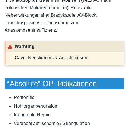
mit Metoclopramid kann sinnvoll sein (setzt ACh aus
enterischen Motoneuronen frei). Relevante
Nebenwirkungen sind Bradykardie, AV-Block,
Bronchospasmus, Bauchschmerzen,
Anastomoseninsuffizienz.
Warnung
Cave: Neostigmin vs. Anastomosen!
“Absolute” OP–Indikationen
Peritonitis
Hohlorganperforation
Irreponible Hernie
Verdacht auf Ischämie / Strangulation