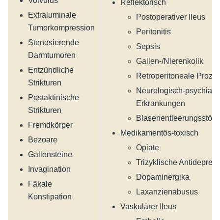
Volvulus
Reflektorisch
Extraluminale
Postoperativer Ileus
Tumorkompression
Peritonitis
Stenosierende
Sepsis
Darmtumoren
Gallen-/Nierenkolik
Entzündliche
Retroperitoneale Proze
Strikturen
Neurologisch-psychiatr
Postaktinische
Erkrankungen
Strikturen
Blasenentleerungsstör
Fremdkörper
Medikamentös-toxisch
Bezoare
Opiate
Gallensteine
Trizyklische Antidepres
Invagination
Dopaminergika
Fäkale
Laxanzienabusus
Konstipation
Vaskulärer Ileus