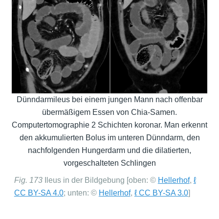
Dünndarmileus bei einem jungen Mann nach offenbar
übermäßigem Essen von Chia-Samen.
Computertomographie 2 Schichten koronar. Man erkennt
den akkumulierten Bolus im unteren Dünndarm, den
nachfolgenden Hungerdarm und die dilatierten,
vorgeschalteten Schlingen
Fig. 173
Ileus in der Bildgebung [oben: ©
Hellerhof
,
ℓ
CC BY-SA 4.0
; unten: ©
Hellerhof
,
ℓ CC BY-SA 3.0
]