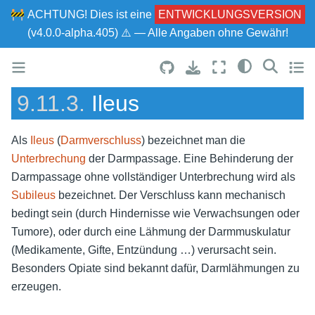
🚧
ACHTUNG!
Dies ist eine
ENTWICKLUNGSVERSION
(v4.0.0-alpha.405) ⚠ — Alle Angaben ohne Gewähr!
9.11.3.
Ileus
Als
Ileus
(
Darmverschluss
) bezeichnet man die
Unterbrechung
der Darmpassage. Eine Behinderung der
Darmpassage ohne vollständiger Unterbrechung wird als
Subileus
bezeichnet. Der Verschluss kann mechanisch
bedingt sein (durch Hindernisse wie Verwachsungen oder
Tumore), oder durch eine Lähmung der Darmmuskulatur
(Medikamente, Gifte, Entzündung …) verursacht sein.
Besonders Opiate sind bekannt dafür, Darmlähmungen zu
erzeugen.