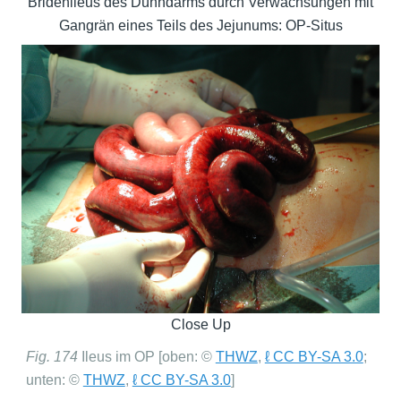
Bridenileus des Dünndarms durch Verwachsungen mit
Gangrän eines Teils des Jejunums: OP-Situs
Close Up
Fig. 174
Ileus im OP [oben: ©
THWZ
,
ℓ CC BY-SA 3.0
;
unten: ©
THWZ
,
ℓ CC BY-SA 3.0
]