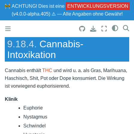
🚧
ACHTUNG!
Dies ist eine
ENTWICKLUNGSVERSION
(v4.0.0-alpha.405) ⚠ — Alle Angaben ohne Gewähr!
9.18.4.
Cannabis-
Intoxikation
Cannabis enthält
THC
und wird u. a. als Gras, Marihuana,
Haschisch, Shit, Pot oder Dope konsumiert. Die Wirkung
ist vorwiegend euphorisierend.
Klinik
Euphorie
Nystagmus
Schwindel