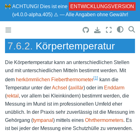
🚧
ACHTUNG!
Dies ist eine
ENTWICKLUNGSVERSION
(v4.0.0-alpha.405) ⚠ — Alle Angaben ohne Gewähr!
7.6.2.
Körpertemperatur
Die Körpertemperatur kann an unterschiedlichen Stellen
und mit unterschiedlichen Mitteln bestimmt werden.
Mit
[
1
]
dem
herkömmlichen Fieberthermometer
kann die
Temperatur unter der
Achsel
(
axillär
) oder im
Enddarm
(
rektal
, vor allem bei Kleinkindern) bestimmt werden, die
Messung im Mund ist im professionellen Umfeld eher
unüblich.
In der Praxis sehr zuverlässig ist die Messung im
Gehörgang (
tympanal
) mittels eines
Ohrthermometers
. Es
ist bei jeder der Messung eine Schutzhülle zu verwenden.