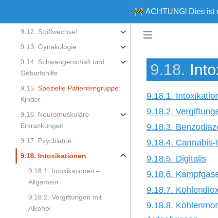
9.11. Abdominelle
🚧
ACHTUNG!
Dies ist
Erkrankungen
9.12. Stoffwechsel
9.13. Gynäkologie
9.14. Schwangerschaft und
9.18.
Into
Geburtshilfe
9.15.
Spezielle Patientengruppe:
9.18.1. Intoxikati
Kinder
9.18.2. Vergiftung
9.16. Neuromuskuläre
Erkrankungen
9.18.3. Benzodiaze
9.17. Psychiatrie
9.18.4. Cannabis-I
9.18. Intoxikationen
9.18.5. Digitalis
9.18.1. Intoxikationen –
9.18.6. Kampfgas
Allgemein
9.18.7. Kohlendiox
9.18.2. Vergiftungen mit
9.18.8. Kohlenmon
Alkohol