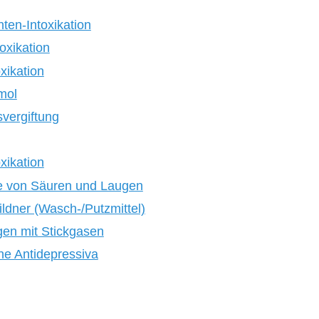
ten-Intoxikation
oxikation
xikation
mol
vergiftung
xikation
e von Säuren und Laugen
ldner (Wasch-/Putzmittel)
gen mit Stickgasen
che Antidepressiva