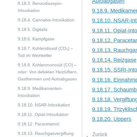
Autoabgasen
9.18.3. Benzodiazepin-
9.18.9. Medikamen
Intoxikation
9.18.4. Cannabis-Intoxikation
9.18.10. NSAR-Int
9.18.5. Digitalis
9.18.11. Opiat-Into
9.18.6. Kampfgase
9.18.12. Paraceta
9.18.7. Kohlendioxid (CO₂) –
9.18.13. Rauchgas
Tod im Weinkeller
9.18.14. Reizgase
9.18.8. Kohlenmonoxid (CO) –
9.18.15. SSRI-Into
oder: Von defekten Heizlüftern,
Gasthermen und Autoabgasen
9.18.16. Einnahm
9.18.9. Medikamenten-
9.18.17. Schaumbi
Intoxikation
9.18.18. Vergiftun
9.18.10. NSAR-Intoxikation
9.18.19. Trizyklis
9.18.11. Opiat-Intoxikation
9.18.20. Uppers
9.18.12. Paracetamol
9.18.13. Rauchgasvergiftung
Zurück