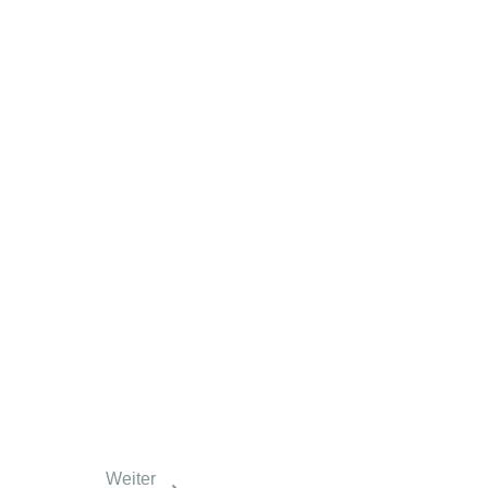
Weiter