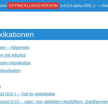
 eine
ENTWICKLUNGSVERSION
(v4.0.0-alpha.405) ⚠ — Al
xikationen
onen – Allgemein
en mit Alkohol
pin-Intoxikation
ntoxikation
e
id (CO₂) – Tod im Weinkeller
oxid (CO) – oder: Von defekten Heizlüftern, Gastherme