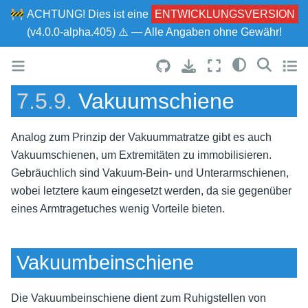
🚧
ACHTUNG!
Dies ist eine
ENTWICKLUNGSVERSION
(v4.0.0-alpha.405) ⚠ — Alle Angaben ohne Gewähr!
7.5.9.
Vakuumschiene
Analog zum Prinzip der Vakuummatratze gibt es auch
Vakuumschienen, um Extremitäten zu immobilisieren.
Gebräuchlich sind Vakuum-Bein- und Unterarmschienen,
wobei letztere kaum eingesetzt werden, da sie gegenüber
eines Armtragetuches wenig Vorteile bieten.
Vakuumbeinschiene
Die Vakuumbeinschiene dient zum Ruhigstellen von