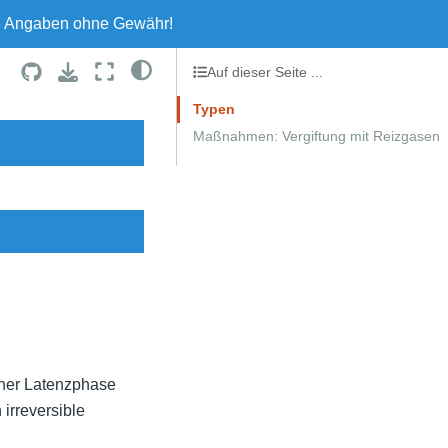
le Angaben ohne Gewähr!
Auf dieser Seite ...
Typen
Maßnahmen: Vergiftung mit Reizgasen
iner Latenzphase
irreversible