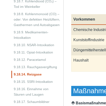
9.18.7. Kohlendioxid (CO₂) –
Tod im Weinkeller
9.18.8. Kohlenmonoxid (CO) –
Vorkommen
oder: Von defekten Heizlüftern,
Gasthermen und Autoabgasen
Chemische Industr
9.18.9. Medikamenten-
Intoxikation
Kunststoffindustrie
9.18.10. NSAR-Intoxikation
Düngemittelherstel
9.18.11. Opiat-Intoxikation
9.18.12. Paracetamol
Haushalt
9.18.13. Rauchgasvergiftung
9.18.14. Reizgase
9.18.15. SSRI-Intoxikation
9.18.16. Einnahme von
Maßnahmen
Säuren und Laugen
9.18.17. Schaumbildner
⛑ Basismaßnahme