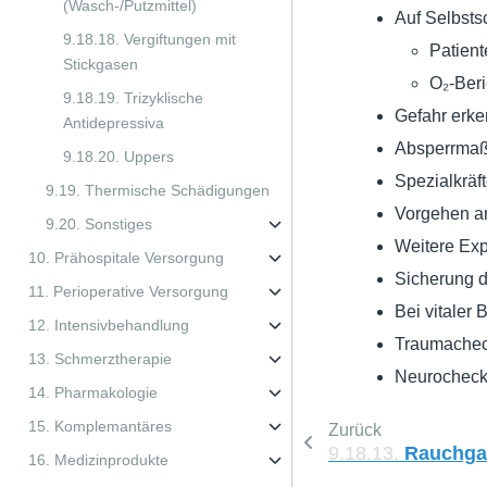
(Wasch-/Putzmittel)
Auf Selbsts
9.18.18. Vergiftungen mit
Patient
Stickgasen
O₂-Beri
9.18.19. Trizyklische
Gefahr erke
Antidepressiva
Absperrmaß
9.18.20. Uppers
Spezialkräft
9.19. Thermische Schädigungen
Vorgehen a
9.20. Sonstiges
Weitere Exp
10. Prähospitale Versorgung
Sicherung d
11. Perioperative Versorgung
Bei vitaler
12. Intensivbehandlung
Traumachec
13. Schmerztherapie
Neurocheck
14. Pharmakologie
15. Komplemantäres
Zurück
9.18.13.
Rauchga
16. Medizinprodukte