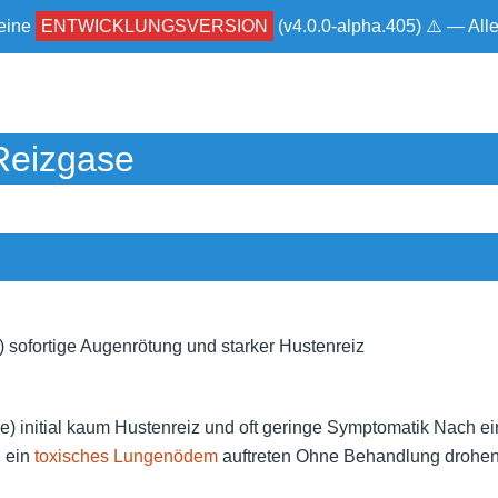
 eine
ENTWICKLUNGSVERSION
(v4.0.0-alpha.405) ⚠ — Al
Reizgase
) sofortige Augenrötung und starker Hustenreiz
se) initial kaum Hustenreiz und oft geringe Symptomatik Nach e
 ein
toxisches Lungenödem
auftreten Ohne Behandlung drohen 