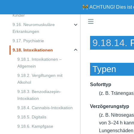
🚧
ACHTUNG!
Dies ist
9.15.
Spezielle Patientengruppe:
Kinder
9.16. Neuromuskuläre
Erkrankungen
9.18.14.
9.17. Psychiatrie
9.18. Intoxikationen
9.18.1. Intoxikationen –
Allgemein
Typen
9.18.2. Vergiftungen mit
Alkohol
Soforttyp
9.18.3. Benzodiazepin-
(z. B. Tränengas
Intoxikation
Verzögerungstyp
9.18.4. Cannabis-Intoxikation
(z. B. Nitrosega
9.18.5. Digitalis
von 3–24 h kann
9.18.6. Kampfgase
Lungenschäden