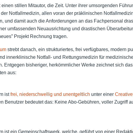
einen stillen Mitautor, die Zeit. Unter ihrer umsorgenden Führu
der Notfallmedizin, allen voran der präklinischen Notfallmedizi
 und damit auch die Anforderungen an das Fachpersonal dras
einer umfassenden Neuausrichtung und drastischen Überarbeit
neues” Projekt Rechnung tragen.
ium
strebt danach, ein strukturiertes, frei verfügbares, modern pu
d innerklinische Notfall- und Rettungsmedizin für medizinische
n. Entgegen bisheriger, herkömmlicher Werke zeichnet sich da
ten aus:
m ist
frei, niederschwellig und unentgeltlich
unter einer
Creativ
en Benutzer bedeutet das: Keine Abo-Gebühren, voller Zugriff auf
ist ein Gemeinschaftswerk, welche, geführt von einer Redaktio