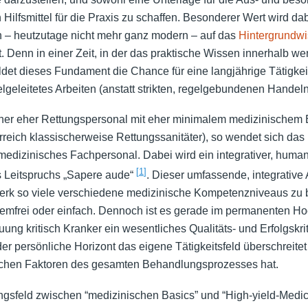
 Hilfsmittel für die Praxis zu schaffen. Besonderer Wert wird dab
h – heutzutage nicht mehr ganz modern – auf das
Hintergrundw
 Denn in einer Zeit, in der das praktische Wissen innerhalb wen
bildet dieses Fundament die Chance für eine langjährige Tätigkei
elgeleitetes Arbeiten (anstatt strikten, regelgebundenen Handeln
er eher Rettungspersonal mit eher minimalem medizinischem
terreich klassischerweise Rettungssanitäter), so wendet sich 
 medizinisches Fachpersonal. Dabei wird ein integrativer, human
[
1
]
s Leitspruchs „Sapere aude“
. Dieser umfassende, integrative
erk so viele verschiedene medizinische Kompetenzniveaus zu b
blemfrei oder einfach. Dennoch ist es gerade im permanenten Ho
ung kritisch Kranker ein wesentliches Qualitäts- und Erfolgskr
r persönliche Horizont das eigene Tätigkeitsfeld überschreite
lichen Faktoren des gesamten Behandlungsprozesses hat.
gsfeld zwischen “medizinischen Basics” und “High-yield-Medici