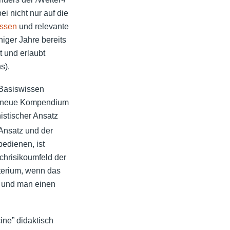
ei nicht nur auf die
issen
und relevante
iger Jahre bereits
t und erlaubt
s).
 Basiswissen
das neue Kompendium
istischer Ansatz
 Ansatz und der
edienen, ist
chrisikoumfeld der
iterium, wenn das
t und man einen
ne” didaktisch