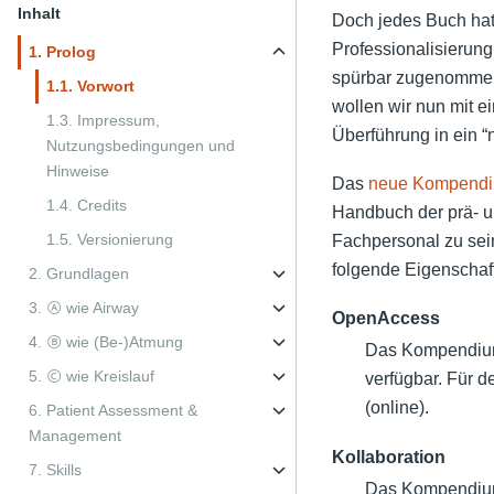
Inhalt
Doch jedes Buch hat 
Professionalisierung 
1. Prolog
spürbar zugenommen,
1.1. Vorwort
wollen wir nun mit 
1.3. Impressum,
Überführung in ein “
Nutzungsbedingungen und
Hinweise
Das
neue Kompend
1.4. Credits
Handbuch der prä- un
1.5. Versionierung
Fachpersonal zu sei
folgende Eigenschaf
2. Grundlagen
3. Ⓐ wie Airway
OpenAccess
4. Ⓑ wie (Be-)Atmung
Das Kompendiu
5. Ⓒ wie Kreislauf
verfügbar. Für d
(online).
6. Patient Assessment &
Management
Kollaboration
7. Skills
Das Kompendium 