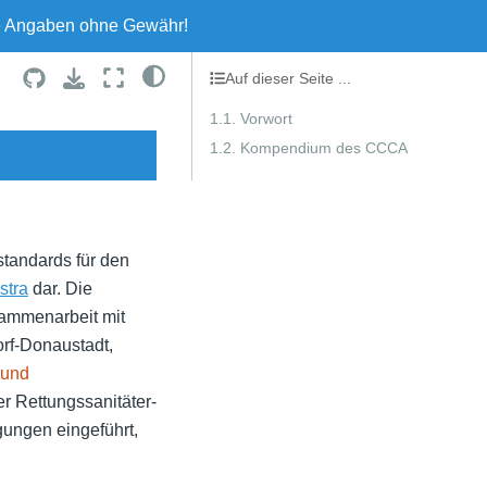
le Angaben ohne Gewähr!
Auf dieser Seite ...
1.1. Vorwort
1.2. Kompendium des CCCA
standards für den
stra
dar. Die
sammenarbeit mit
rf-Donaustadt,
 und
er Rettungssanitäter-
gungen eingeführt,