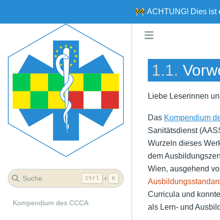
🚧
ACHTUNG!
Dies ist
1.1.
Vorw
Liebe Leserinnen un
Das
Kompendium d
Sanitätsdienst (AAS
Wurzeln dieses Werk
dem Ausbildungszent
Wien, ausgehend von
Suche
+
Ctrl
K
Ausbildungsstandards
Curricula und konnte
Kompendium des CCCA
als Lern- und Ausbi