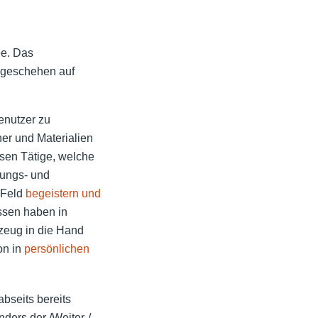
ee. Das
e geschehen auf
enutzer zu
er und Materialien
sen Tätige, welche
tungs- und
 Feld
begeistern und
ssen haben in
zeug in die Hand
ion in
persönlichen
abseits bereits
nders der /Weiter-/