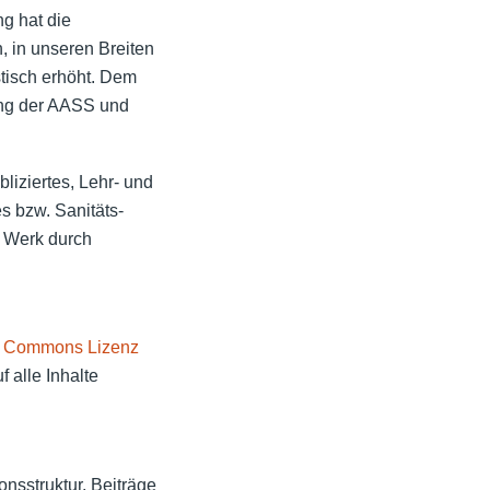
ng hat die
n, in unseren Breiten
tisch erhöht. Dem
ung der AASS und
bliziertes, Lehr- und
s bzw. Sanitäts-
s Werk durch
e Commons Lizenz
 alle Inhalte
nsstruktur, Beiträge