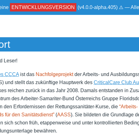
 eine
ENTWICKLUNGSVERSION
(v4.0.0-alpha.405) ⚠ — Al
ort
d Leser!
es CCCA
ist das
Nachfolgeprojekt
der Arbeits- und Ausbildungs
S) und stellt das zukünftige Hauptwerk des
CriticalCare Club Au
es reichen zurück in das Jahr 2008. Damals entstanden in Zu
rum des Arbeiter-Samariter-Bund Österreichs Gruppe Floridsdo
 den Erfordernissen der Rettungssanitäter-Kurse, die
“Arbeits-
 für den Sanitätsdienst”
(
AASS
). Sie bildeten die Grundlage d
n sich schon früh, etappenweise und unter kontrollierten Bedin
ldungsunterlage bewähren.