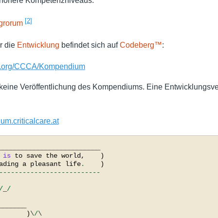
 höhere Kompetenzniveaus.
[
2
]
egrorum
r die
Entwicklung
befindet sich auf
Codeberg™
:
rg.org/CCCA/Kompendium
h keine Veröffentlichung des Kompendiums. Eine Entwicklungsve
um.criticalcare.at
__________________________
is
to
save
the
world
,
)
ading
a
pleasant
life
.
)
--------------------------
/
_
/
_______
       
)
\
/
\
