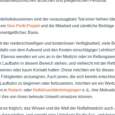
notfallmedizinischen ärztlichen und pflegerischen Personal.
nteilsdiskussionen sind der voraussagbare Tod einer hehren Id
 ein
Non-Profit-Projekt
und die Mitarbeit und sämtliche Beiträg
unentgeltlicher, Basis.
it der niederschwelligen und kostenlosen Verfügbarkeit, viele B
rnfalls von dem Aufwand und den Kosten einschlägiger Lehrbüch
 Ebenso wenden wir uns an in der Medizin oder im Rettungswe
 Laufbahn in diesem Bereich stehen, und vielleicht mit der Ret
keinen oder kaum Kontakt hatten: Diese möchten wir für dieses
 Fähigkeiten anzueignen. Auch jenen, die sich bereits entschlo
 Laufbahn zu beginnen oder fortzusetzen, möchten wir ein Werk
es in
Notarzt-
oder
Notfallsanitäterlehrgängen
o. ä., ihre Motivat
r ihre von ihnen betreute Umwelt umsetzen können.
st es folglich, das Wissen und die Welt der Notfallmedizin auch 
e darzustellen, und sowohl eine Unterlage für die Aus- und beso