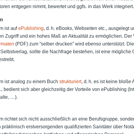
oren entgegen nimmt, bewertet und ggfs. in das Werk integriert.
on
 ist auf
ePublishing
, d. h. eBooks, Webseiten etc., ausgelegt 
n Zugriff und ein hohes Maß an Aktualität zu ermöglichen. Der 
ormaten
(PDF) zum “selber drucken” wird ebenso unterstützt. Die
elbstverlag, sollte die Nachfrage bestehen, ist eine mögliche 
estrebt.
 ist analog zu einem Buch
strukturiert
, d. h. es ist keine blo
., bedient sich aber gleichzeitig der Vorteile von ePublishing (Int
alte, …).
ichtet sich nicht ausschließlich an eine Berufsgruppe, sonder
räklinisch erstversorgenden qualifizierten Sanitäter über Notä