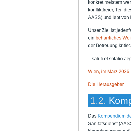
konkret meistern wer
konfliktfreier, Teil 
AASS) und lebt von 
Unser Ziel ist jedenf
ein
beharrliches Wei
der Betreuung kritis
– saluti et solatio a
Wien, im März 2026
Die Herausgeber
1.2.
Komp
Das
Kompendium d
Sanitätsdienst (AASS