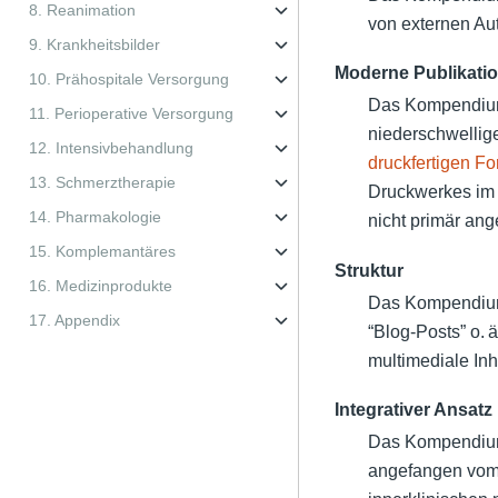
8. Reanimation
von externen Aut
9. Krankheitsbilder
Moderne Publikati
10. Prähospitale Versorgung
Das Kompendium
11. Perioperative Versorgung
niederschwellige
12. Intensivbehandlung
druckfertigen F
13. Schmerztherapie
Druckwerkes im S
14. Pharmakologie
nicht primär ang
15. Komplemantäres
Struktur
16. Medizinprodukte
Das Kompendium
17. Appendix
“Blog-Posts” o. ä
multimediale Inh
Integrativer Ansatz
Das Kompendium r
angefangen vom p