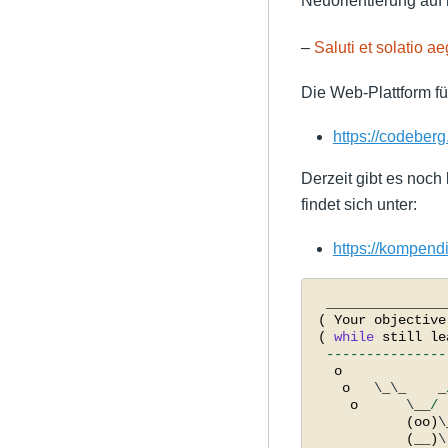
Neuorientierung auf
–
Saluti et solatio a
Die Web-Plattform fü
https://codebe
Derzeit gibt es noc
findet sich unter:
https://kompendi
_______________
(
Your
objective
(
while
still
le
---------------
o
o
   \
_
\
_
_
o
      \
__
/
(
oo
)
\
(
__
)
\