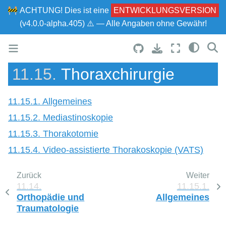
🚧
ACHTUNG!
Dies ist eine
ENTWICKLUNGSVERSION
(v4.0.0-alpha.405) ⚠ — Alle Angaben ohne Gewähr!
11.15.
Thoraxchirurgie
11.15.1. Allgemeines
11.15.2. Mediastinoskopie
11.15.3. Thorakotomie
11.15.4. Video-assistierte Thorakoskopie (VATS)
Zurück
Weiter
11.14.
11.15.1.
Orthopädie und
Allgemeines
Traumatologie