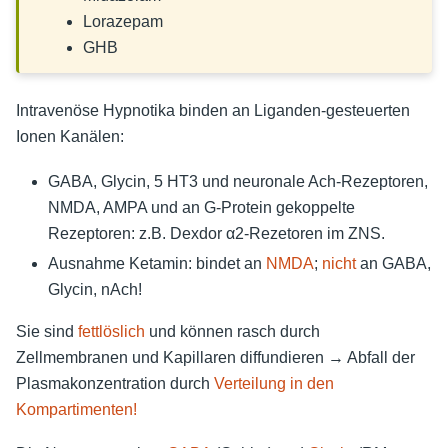
Lorazepam
GHB
Intravenöse Hypnotika binden an Liganden-gesteuerten
Ionen Kanälen:
GABA, Glycin, 5 HT3 und neuronale Ach-Rezeptoren,
NMDA, AMPA und an G-Protein gekoppelte
Rezeptoren: z.B. Dexdor α2-Rezetoren im ZNS.
Ausnahme Ketamin: bindet an
NMDA
;
nicht
an GABA,
Glycin, nAch!
Sie sind
fettlöslich
und können rasch durch
Zellmembranen und Kapillaren diffundieren → Abfall der
Plasmakonzentration durch
Verteilung in den
Kompartimenten!