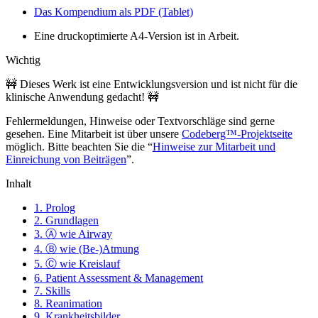
Das Kompendium als PDF (Tablet)
Eine druckoptimierte A4-Version ist in Arbeit.
Wichtig
🚧 Dieses Werk ist eine Entwicklungsversion und ist nicht für die
klinische Anwendung gedacht! 🚧
Fehlermeldungen, Hinweise oder Textvorschläge sind gerne
gesehen. Eine Mitarbeit ist über unsere
Codeberg™-Projektseite
möglich. Bitte beachten Sie die “
Hinweise zur Mitarbeit und
Einreichung von Beiträgen
”.
Inhalt
1. Prolog
2. Grundlagen
3. Ⓐ wie Airway
4. Ⓑ wie (Be-)Atmung
5. Ⓒ wie Kreislauf
6. Patient Assessment & Management
7. Skills
8. Reanimation
9. Krankheitsbilder