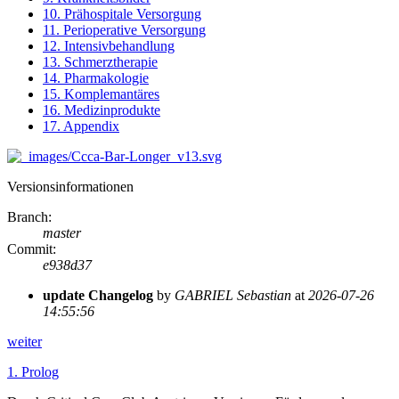
10. Prähospitale Versorgung
11. Perioperative Versorgung
12. Intensivbehandlung
13. Schmerztherapie
14. Pharmakologie
15. Komplemantäres
16. Medizinprodukte
17. Appendix
Versionsinformationen
Branch
:
master
Commit
:
e938d37
update Changelog
by
GABRIEL Sebastian
at
2026-07-26
14:55:56
weiter
1.
Prolog