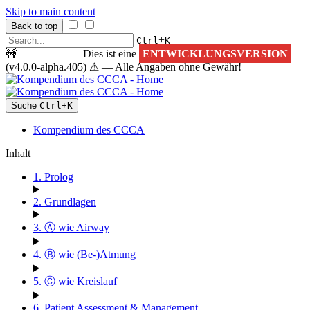
Skip to main content
Back to top
+
Ctrl
K
🚧
ACHTUNG!
Dies ist eine
ENTWICKLUNGSVERSION
(v4.0.0-alpha.405) ⚠ — Alle Angaben ohne Gewähr!
Suche
Ctrl
+
K
Kompendium des CCCA
Inhalt
1. Prolog
2. Grundlagen
3. Ⓐ wie Airway
4. Ⓑ wie (Be-)Atmung
5. Ⓒ wie Kreislauf
6. Patient Assessment & Management