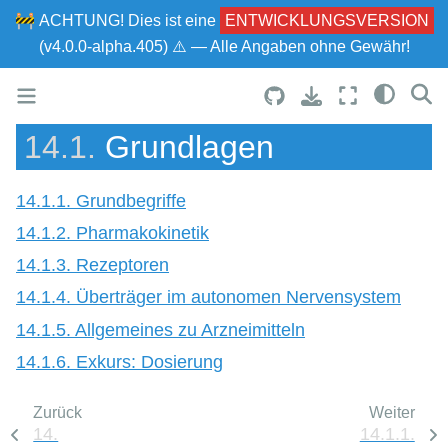
🚧
ACHTUNG!
Dies ist eine
ENTWICKLUNGSVERSION
(v4.0.0-alpha.405) ⚠ — Alle Angaben ohne Gewähr!
14.1.
Grundlagen
14.1.1. Grundbegriffe
14.1.2. Pharmakokinetik
14.1.3. Rezeptoren
14.1.4. Überträger im autonomen Nervensystem
14.1.5. Allgemeines zu Arzneimitteln
14.1.6. Exkurs: Dosierung
Zurück
Weiter
14.
14.1.1.