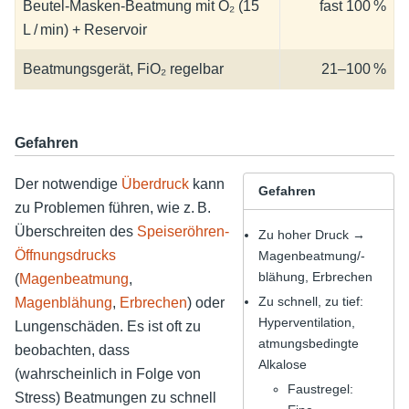
Beutel-Masken-Beatmung mit O₂ (15
fast 100 %
L / min) + Reservoir
Beatmungsgerät, FiO₂ regelbar
21–100 %
Gefahren
Der notwendige
Überdruck
kann
Gefahren
zu Problemen führen, wie z. B.
Überschreiten des
Speiseröhren-
Zu hoher Druck →
Öffnungsdrucks
Magenbeatmung/-
blähung, Erbrechen
(
Magenbeatmung
,
Zu schnell, zu tief:
Magenblähung
,
Erbrechen
) oder
Hyperventilation,
Lungenschäden. Es ist oft zu
atmungsbedingte
beobachten, dass
Alkalose
(wahrscheinlich in Folge von
Faustregel:
Stress) Beatmungen zu schnell