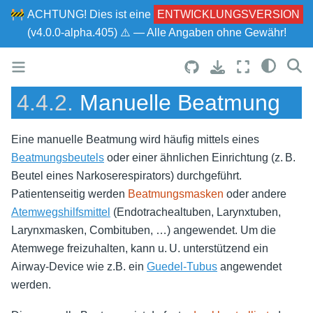
🚧
ACHTUNG!
Dies ist eine
ENTWICKLUNGSVERSION
(v4.0.0-alpha.405) ⚠ — Alle Angaben ohne Gewähr!
4.4.2.
Manuelle Beatmung
Eine manuelle Beatmung wird häufig mittels eines
Beatmungsbeutels
oder einer ähnlichen Einrichtung (z. B.
Beutel eines Narkoserespirators) durchgeführt.
Patientenseitig werden
Beatmungsmasken
oder andere
Atemwegshilfsmittel
(Endotrachealtuben, Larynxtuben,
Larynxmasken, Combituben, …) angewendet. Um die
Atemwege freizuhalten, kann u. U. unterstützend ein
Airway-Device wie z.B. ein
Guedel-Tubus
angewendet
werden.