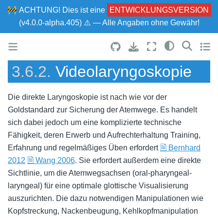
🚧
ACHTUNG!
Dies ist eine
ENTWICKLUNGSVERSION
(v4.0.0-alpha.405) ⚠ — Alle Angaben ohne Gewähr!
3.6.2.
Videolaryngoskopie
Die direkte Laryngoskopie ist nach wie vor der
Goldstandard zur Sicherung der Atemwege. Es handelt
sich dabei jedoch um eine komplizierte technische
Fähigkeit, deren Erwerb und Aufrechterhaltung Training,
Erfahrung und regelmäßiges Üben erfordert
🗎 Bernhard
2012
🗎 Wang 2006
. Sie erfordert außerdem eine direkte
Sichtlinie, um die Atemwegsachsen (oral-pharyngeal-
laryngeal) für eine optimale glottische Visualisierung
auszurichten. Die dazu notwendigen Manipulationen wie
Kopfstreckung, Nackenbeugung, Kehlkopfmanipulation