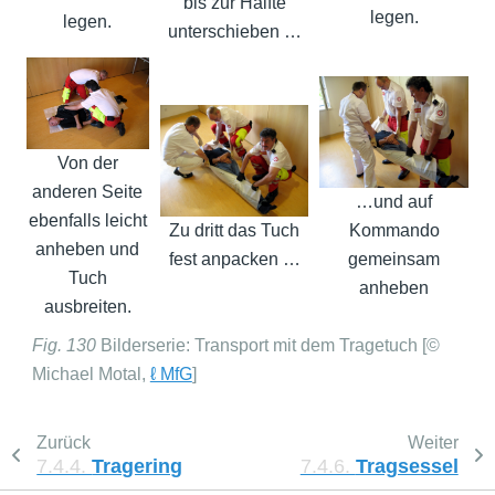
bis zur Hälfte
legen.
legen.
unterschieben …
Von der
anderen Seite
…und auf
ebenfalls leicht
Zu dritt das Tuch
Kommando
anheben und
fest anpacken …
gemeinsam
Tuch
anheben
ausbreiten.
Fig. 130
Bilderserie: Transport mit dem Tragetuch [©
Michael Motal,
ℓ MfG
]
Zurück
Weiter
7.4.4.
Tragering
7.4.6.
Tragsessel