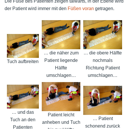
Die Füße des Patienten zeigen talwärts, in der Ebene wird
der Patient wird immer mit den
Füßen voran
getragen.
… die näher zum
… die obere Hälfte
Patient liegende
nochmals
Tuch aufbreiten
Hälfte
Richtung Patient
umschlagen…
umschlagen…
… und das
Patient leicht
… Patient
Tuch an den
anheben und Tuch
schonend zurück
Patienten