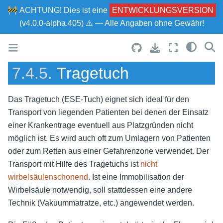
🚧
ACHTUNG!
Dies ist eine
ENTWICKLUNGSVERSION
(v4.0.0-alpha.405) ⚠ — Alle Angaben ohne Gewähr!
7.4.5.
Tragetuch
Das Tragetuch (ESE-Tuch) eignet sich ideal für den
Transport von liegenden Patienten bei denen der Einsatz
einer Krankentrage eventuell aus Platzgründen nicht
möglich ist. Es wird auch oft zum Umlagern von Patienten
oder zum Retten aus einer Gefahrenzone verwendet. Der
Transport mit Hilfe des Tragetuchs ist
nicht
wirbelsäulenschonend
. Ist eine Immobilisation der
Wirbelsäule notwendig, soll stattdessen eine andere
Technik (Vakuummatratze, etc.) angewendet werden.