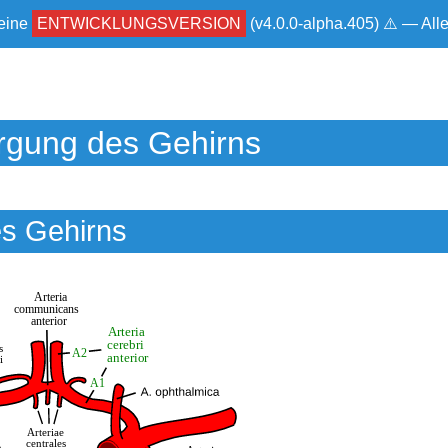
 eine
ENTWICKLUNGSVERSION
(v4.0.0-alpha.405) ⚠ — Al
rgung des Gehirns
es Gehirns