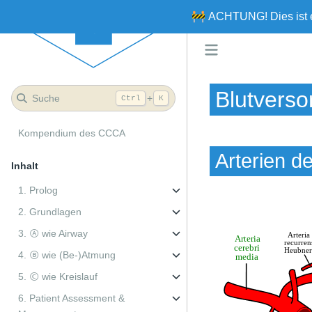
🚧
ACHTUNG!
Dies ist
Blutverso
Suche
+
Ctrl
K
Kompendium des CCCA
Arterien d
Inhalt
1. Prolog
2. Grundlagen
3. Ⓐ wie Airway
4. Ⓑ wie (Be-)Atmung
5. Ⓒ wie Kreislauf
6. Patient Assessment &