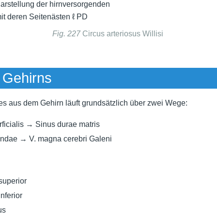
rstellung der hirnversorgenden
mit deren Seitenästen ℓ PD
Fig. 227
Circus arteriosus Willisi
 Gehirns
es aus dem Gehirn läuft grundsätzlich über zwei Wege:
rficialis → Sinus durae matris
fundae → V. magna cerebri Galeni
 superior
inferior
us