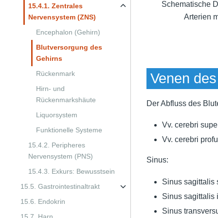
Schematische Da
15.4.1. Zentrales
Arterien 
Nervensystem (ZNS)
Encephalon (Gehirn)
Blutversorgung des
Gehirns
Rückenmark
Venen des
Hirn- und
Rückenmarkshäute
Der Abfluss des Blut
Liquorsystem
Vv. cerebri supe
Funktionelle Systeme
Vv. cerebri pro
15.4.2. Peripheres
Nervensystem (PNS)
Sinus:
15.4.3. Exkurs: Bewusstsein
Sinus sagittalis
15.5. Gastrointestinaltrakt
Sinus sagittalis 
15.6. Endokrin
Sinus transvers
15.7. Harn