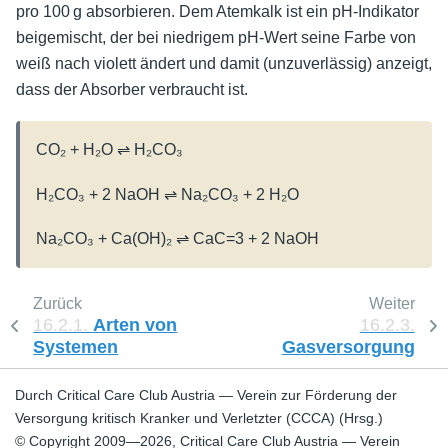
pro 100 g absorbieren. Dem Atemkalk ist ein pH-Indikator
beigemischt, der bei niedrigem pH-Wert seine Farbe von
weiß nach violett ändert und damit (unzuverlässig) anzeigt,
dass der Absorber verbraucht ist.
CO₂ + H₂O ⇌ H₂CO₃
H₂CO₃ + 2 NaOH ⇌ Na₂CO₃ + 2 H₂O
Na₂CO₃ + Ca(OH)₂ ⇌ CaC=3 + 2 NaOH
Zurück
Weiter
16.2.1.
Arten von
16.2.3.
Systemen
Gasversorgung
Durch Critical Care Club Austria — Verein zur Förderung der
Versorgung kritisch Kranker und Verletzter (CCCA) (Hrsg.)
© Copyright 2009—2026, Critical Care Club Austria — Verein