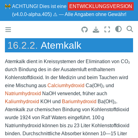
🚧
ACHTUNG!
Dies ist eine
ENTWICKLUNGSVERSION
(v4.0.0-alpha.405) ⚠ — Alle Angaben ohne Gewähr!
16.2.2.
Atemkalk
Atemkalk dient in Kreissystemen der Elimination von CO₂
durch Bindung des in der Ausatemluft enthaltenem
Kohlenstoffdioxid. In der Medizin und beim Tauchen wird
eine Mischung aus
Calciumhydroxid
Ca(OH)₂ und
Natriumhydroxid
NaOH verwendet, früher auch
Kaliumhydroxid
KOH und
Bariumhydroxid
Ba(OH)₂.
Atemkalk zur chemischen Bindung von Kohlenstoffdioxid
wurde 1924 von Ralf Waters eingeführt. 100 g
Natriumhydroxid können bis zu 23 Liter Kohlenstoffdioxid
binden. Durchschnittliche Absorber können 10—15 Liter